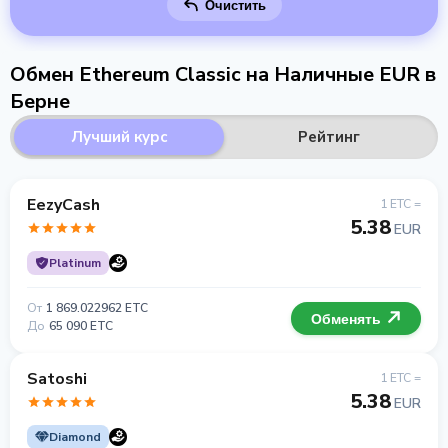
Очистить
Обмен Ethereum Classic на Наличные EUR в
Берне
Лучший курс
Рейтинг
EezyCash
1 ETC =
5.38
EUR
Platinum
От
1 869.022962 ETC
Обменять
До
65 090 ETC
Satoshi
1 ETC =
5.38
EUR
Diamond