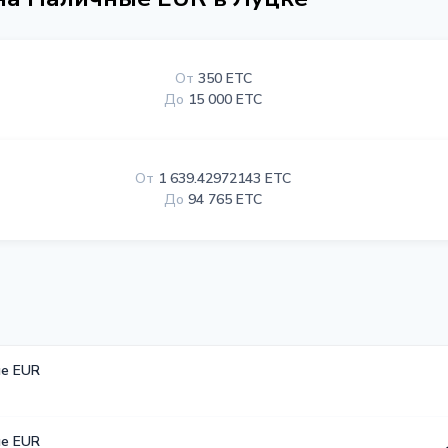
От
350 ETC
До
15 000 ETC
От
1 639.42972143 ETC
До
94 765 ETC
е EUR
е EUR