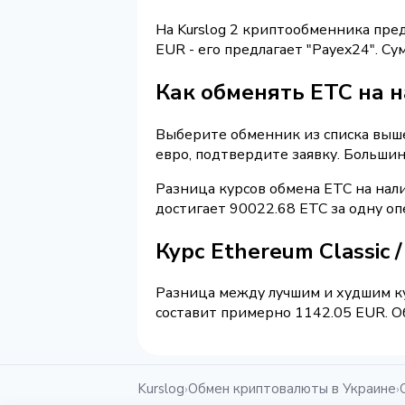
На Kurslog 2 криптообменника пре
EUR - его предлагает "Payex24". 
Как обменять ETC на 
Выберите обменник из списка выше 
евро, подтвердите заявку. Больши
Разница курсов обмена ETC на нал
достигает 90022.68 ETC за одну о
Курс Ethereum Classic
Разница между лучшим и худшим ку
составит примерно 1142.05 EUR. Об
Kurslog
Обмен криптовалюты в Украине
›
›