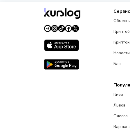
Серви
Обменн
Крипто
Крипток
Новости
Блог
Попул
Киев
Львов
Одесса
Варшав