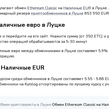
длагают обмен
Ethereum Classic
на
Наличные EUR
в Луцке. 
Суммарный резерв
криптообменников в Луцке
853 950 EUR
наличные евро в Луцке
и перейдите на его сайт. Укажите сумму (от 350 ETC) и
нство операций обрабатываются за 5-30 минут.
ичные евро между обменниками в Луцке составляет 5.9%.
перацию.
 / Наличные EUR
рсом среди обменников в Луцке составляет 5.55 - 5.88 E
менники на Kurslog отсортированы по лучшему курсу с у
Обмен криптовалюты в Луцке
Обмен Ethereum Classic на На
›