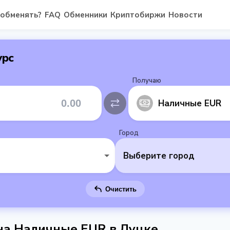
 обменять?
FAQ
Обменники
Криптобиржи
Новости
урс
Получаю
Наличные EUR
Город
Выберите город
Очистить
 на Наличные EUR в Луцке