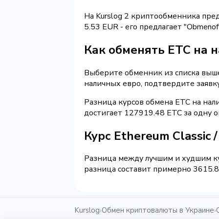
На Kurslog 2 криптообменника пре
5.53 EUR - его предлагает "Obmeno
Как обменять ETC на 
Выберите обменник из списка выше 
наличных евро, подтвердите заявк
Разница курсов обмена ETC на нал
достигает 127919.48 ETC за одну 
Курс Ethereum Classic
Разница между лучшим и худшим ку
разница составит примерно 3615.81
Kurslog
Обмен криптовалюты в Украине
›
›