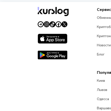
Серви
Обменн
Крипто
Крипток
Новости
Блог
Попул
Киев
Львов
Одесса
Варшав