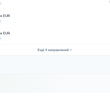
в
е EUR
в
е EUR
в
Ещё 4 направлений