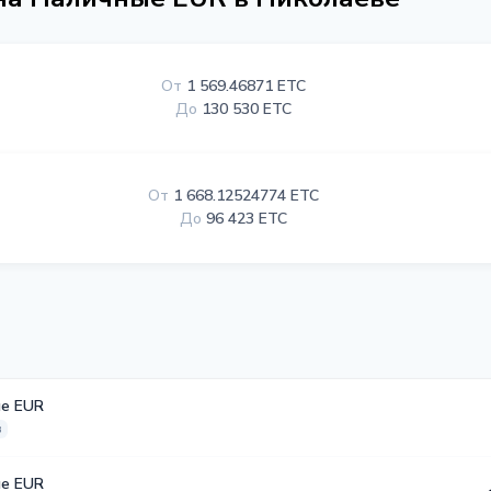
От
1 569.46871 ETC
До
130 530 ETC
От
1 668.12524774 ETC
До
96 423 ETC
е EUR
в
е EUR