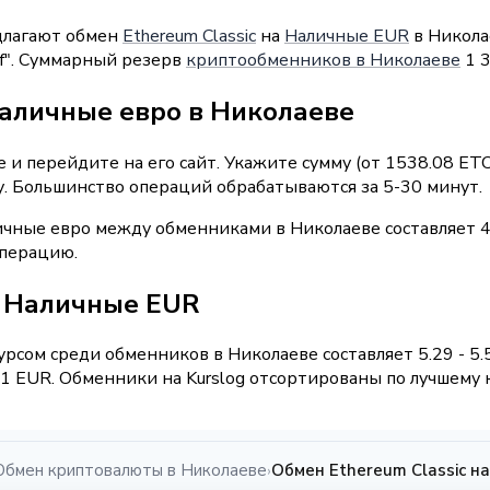
длагают обмен
Ethereum Classic
на
Наличные EUR
в Николае
ff". Суммарный резерв
криптообменников в Николаеве
1 3
наличные евро в Николаеве
и перейдите на его сайт. Укажите сумму (от 1538.08 ETC
у. Большинство операций обрабатываются за 5-30 минут.
ичные евро между обменниками в Николаеве составляет 4
операцию.
 / Наличные EUR
рсом среди обменников в Николаеве составляет 5.29 - 5.
 EUR. Обменники на Kurslog отсортированы по лучшему к
Обмен криптовалюты в Николаеве
Обмен Ethereum Classic н
›