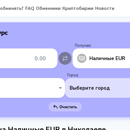
 обменять?
FAQ
Обменники
Криптобиржи
Новости
урс
Получаю
Наличные EUR
Город
Выберите город
Очистить
 на Наличные EUR в Николаеве