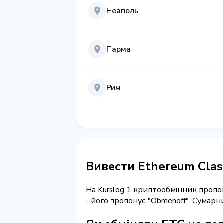
Неаполь
Парма
Рим
Вивести Ethereum Clas
На Kurslog 1 криптообмінник пропо
- його пропонує "Obmenoff". Сумар