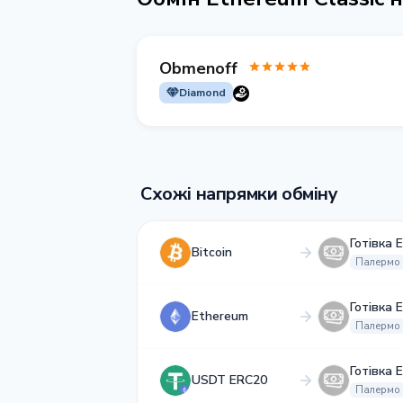
Obmenoff
Diamond
Схожі напрямки обміну
Готівка 
Bitcoin
Палермо
Готівка 
Ethereum
Палермо
Готівка 
USDT ERC20
Палермо