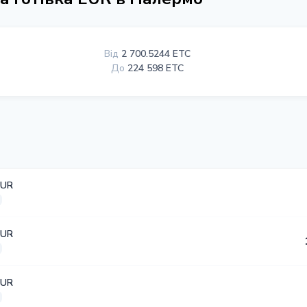
Від
2 700.5244 ETC
До
224 598 ETC
EUR
EUR
EUR