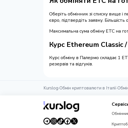
Як обміняти ETC на го
Оберіть обмінник зі списку вище і п
євро, підтвердіть заявку. Більшість
Максимальна сума обміну ETC на гот
Курс Ethereum Classic 
Курс обміну в Палермо складає 1 ET
резервів та відгуків.
Kurslog
Обмін криптовалюти в Італії
Обмі
›
›
Сервіс
Обмінни
Криптоб