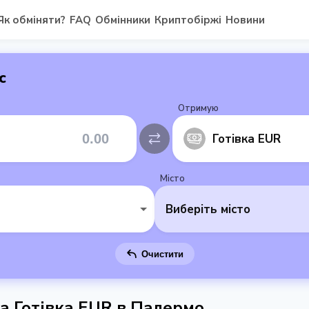
Як обміняти?
FAQ
Обмінники
Криптобіржі
Новини
с
Отримую
Готівка EUR
Місто
Виберіть місто
Очистити
на Готівка EUR в Палермо