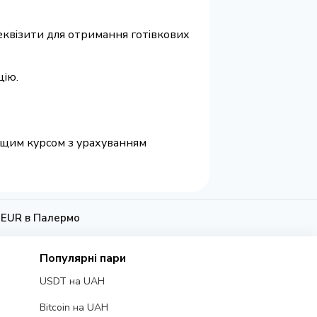
 реквізити для отримання готівкових
цію.
ращим курсом з урахуванням
а EUR в Палермо
Популярні пари
USDT на UAH
Bitcoin на UAH