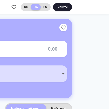
RU
UA
EN
Увійти
Найкращий курс
Рейтинг