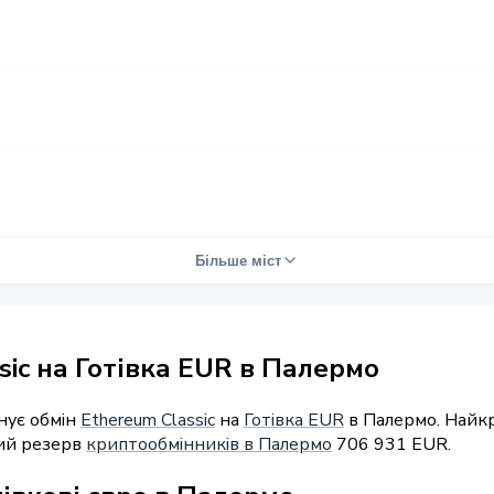
Більше міст
sic на Готівка EUR в Палермо
нує обмін
Ethereum Classic
на
Готівка EUR
в Палермо. Найкр
ний резерв
криптообмінників в Палермо
706 931 EUR.