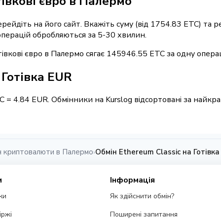
тівкові євро в Палермо
ерейдіть на його сайт. Вкажіть суму (від 1754.83 ETC) та
 операцій обробляються за 5-30 хвилин.
івкові євро в Палермо сягає 145946.55 ETC за одну опера
/ Готівка EUR
C = 4.84 EUR. Обмінники на Kurslog відсортовані за найк
н криптовалюти в Палермо
Обмін Ethereum Classic на Готівк
›
и
Інформація
ки
Як здійснити обмін?
іржі
Поширені запитання