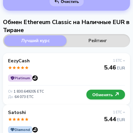
Очистить
Обмен Ethereum Classic на Наличные EUR в
Тиране
Лучший курс
Рейтинг
EezyCash
1 ETC =
5.46
EUR
Platinum
От
1 830.649205 ETC
Обменять
До
64 073 ETC
Satoshi
1 ETC =
5.44
EUR
Diamond