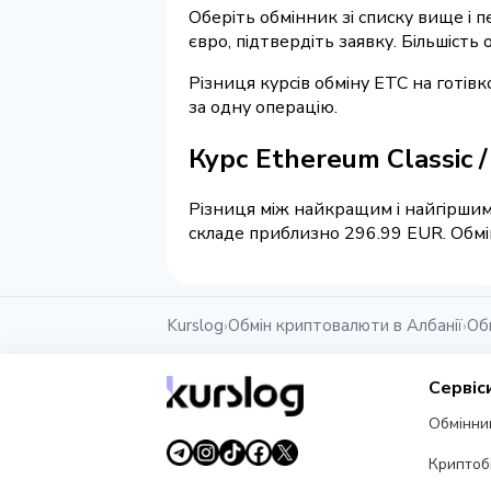
Оберіть обмінник зі списку вище і п
євро, підтвердіть заявку. Більшість
Різниця курсів обміну ETC на готів
за одну операцію.
Курс Ethereum Classic 
Різниця між найкращим і найгіршим 
складе приблизно 296.99 EUR. Обмін
Kurslog
Обмін криптовалюти в Албанії
Об
›
›
Сервіс
Обмінни
Криптоб