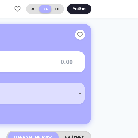
RU
UA
EN
Увійти
Найкращий курс
Рейтинг