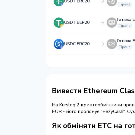
USDT ERC20
Тірана
Готівка 
USDT BEP20
Тірана
Готівка 
USDC ERC20
Тірана
Вивести Ethereum Class
На Kurslog 2 криптообмінники про
EUR - його пропонує "EezyCash". С
Як обміняти ETC на гот