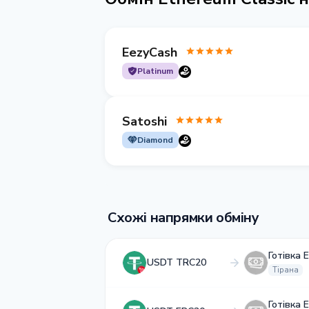
EezyCash
Platinum
Satoshi
Diamond
Схожі напрямки обміну
Готівка 
USDT TRC20
Тірана
Готівка 