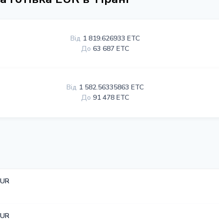
Від
1 819.626933 ETC
До
63 687 ETC
Від
1 582.56335863 ETC
До
91 478 ETC
EUR
EUR