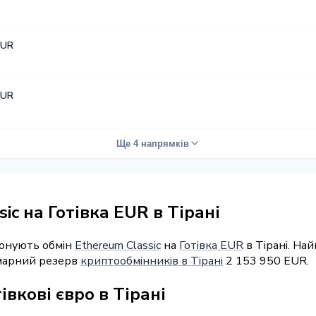
EUR
EUR
Ще 4 напрямків
ic на Готівка EUR в Тірані
понують обмін
Ethereum Classic
на
Готівка EUR
в Тірані. На
умарний резерв
криптообмінників в Тірані
2 153 950 EUR.
івкові євро в Тірані