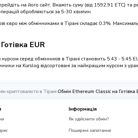
ерейдіть на його сайт. Вкажіть суму (від 1592.91 ETC) та
 операцій обробляються за 5-30 хвилин.
кові євро між обмінниками в Тірані складає 0.3%. Максимал
/ Готівка EUR
курсом серед обмінників в Тірані становить 5.43 - 5.45 E
ники на Kurslog відсортовані за найкращим курсом з ураху
мін криптовалюти в Тірані
Обмін Ethereum Classic на Готівка 
›
и
Інформація
ки
Як здійснити обмін?
іржі
Поширені запитання