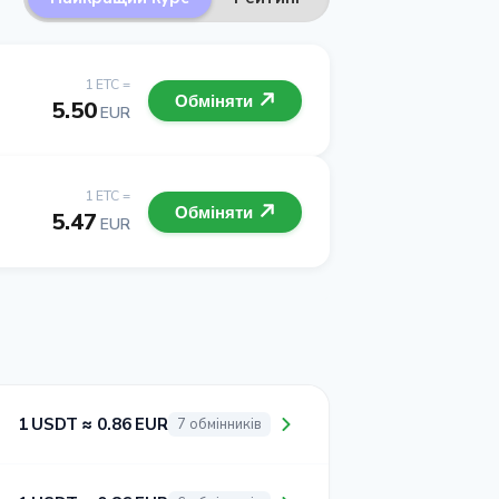
1 ETC =
Обміняти
5.50
EUR
1 ETC =
Обміняти
5.47
EUR
1 USDT ≈ 0.86 EUR
7 обмінників