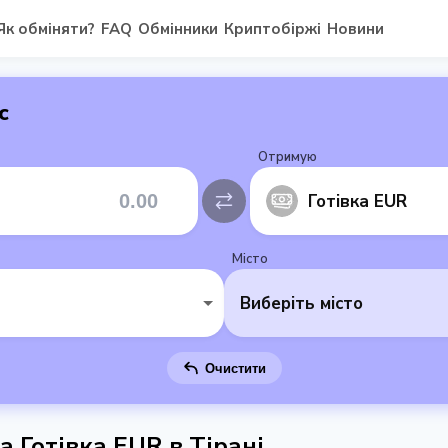
Як обміняти?
FAQ
Обмінники
Криптобіржі
Новини
с
Отримую
Готівка EUR
Місто
Виберіть місто
Очистити
а Готівка EUR в Тірані