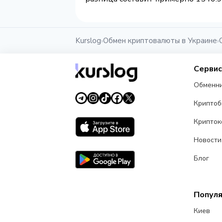
Kurslog
Обмен криптовалюты в Украине
›
›
Серви
Обменн
Крипто
Крипток
Новости
Блог
Попул
Киев