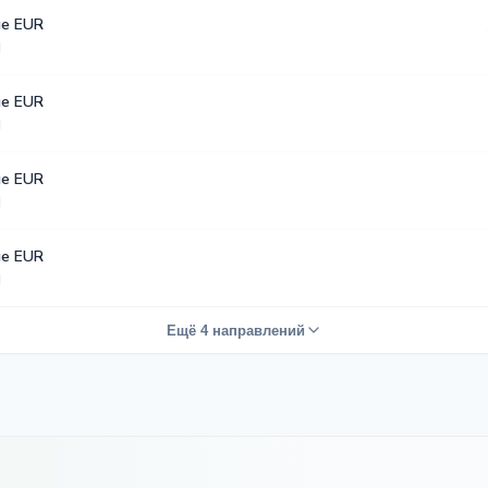
е EUR
е EUR
е EUR
е EUR
Ещё 4 направлений