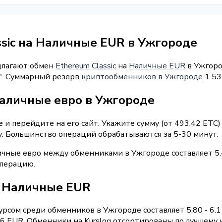
ssic на Наличные EUR в Ужгороде
длагают обмен
Ethereum Classic
на
Наличные EUR
в Ужгоро
4". Суммарный резерв
криптообменников в Ужгороде
1 53
наличные евро в Ужгороде
и перейдите на его сайт. Укажите сумму (от 493.42 ETC)
у. Большинство операций обрабатываются за 5-30 минут.
ичные евро между обменниками в Ужгороде составляет 5
операцию.
 / Наличные EUR
рсом среди обменников в Ужгороде составляет 5.80 - 6.
 EUR. Обменники на Kurslog отсортированы по лучшему к