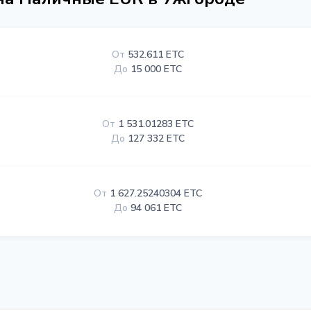
От
532.611 ETC
До
15 000 ETC
От
1 531.01283 ETC
До
127 332 ETC
От
1 627.25240304 ETC
До
94 061 ETC