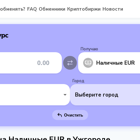
 обменять?
FAQ
Обменники
Криптобиржи
Новости
урс
Получаю
Наличные EUR
Город
Выберите город
Очистить
 на Наличные EUR в Ужгороде