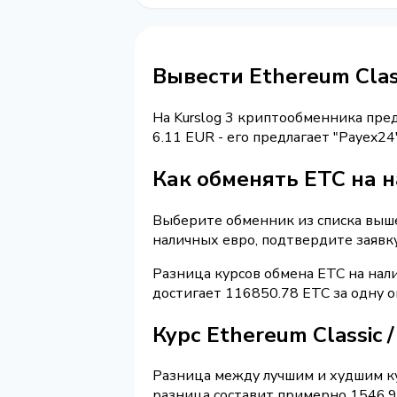
Вывести Ethereum Cla
На Kurslog 3 криптообменника пре
6.11 EUR - его предлагает "Payex2
Как обменять ETC на 
Выберите обменник из списка выше 
наличных евро, подтвердите заявк
Разница курсов обмена ETC на нал
достигает 116850.78 ETC за одну 
Курс Ethereum Classic
Разница между лучшим и худшим ку
разница составит примерно 1546.96