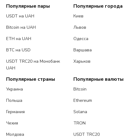
Популярные пары
Популярные города
USDT на UAH
Киев
Bitcoin на UAH
Львов
ETH на UAH
Одесса
BTC на USD
Варшава
USDT TRC20 на Монобанк
Харьков
UAH
Популярные страны
Популярные валюты
Украина
Bitcoin
Польша
Ethereum
Германия
Solana
Чехия
TRON
Молдова
USDT TRC20