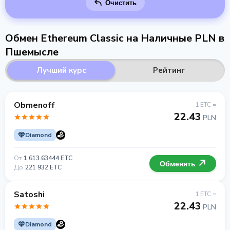
Очистить
Обмен Ethereum Classic на Наличные PLN в
Пшемысле
Лучший курс
Рейтинг
Obmenoff
1 ETC =
22.43
PLN
Diamond
От
1 613.63444 ETC
Обменять
До
221 932 ETC
Satoshi
1 ETC =
22.43
PLN
Diamond