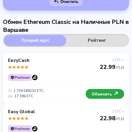
Очистить
Обмен Ethereum Classic на Наличные PLN в
Варшаве
Лучший курс
Рейтинг
EezyCash
1 ETC =
22.99
PLN
Platinum
От
1 739.589233 ETC
Обменять
До
17 396 ETC
Easy Global
1 ETC =
22.98
PLN
Platinum