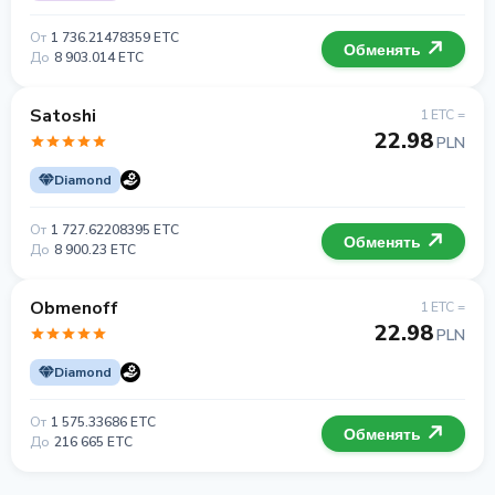
От
1 736.21478359 ETC
Обменять
До
8 903.014 ETC
Satoshi
1 ETC =
22.98
PLN
Diamond
От
1 727.62208395 ETC
Обменять
До
8 900.23 ETC
Obmenoff
1 ETC =
22.98
PLN
Diamond
От
1 575.33686 ETC
Обменять
До
216 665 ETC