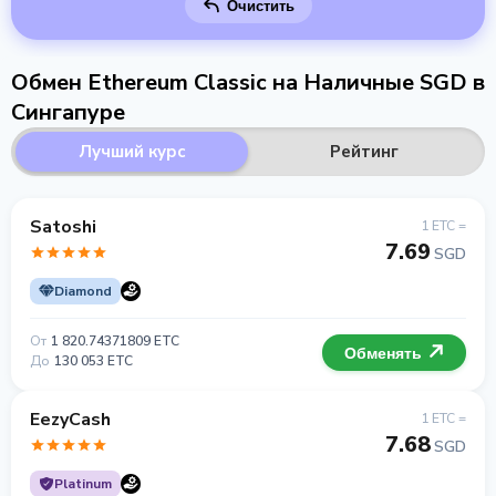
Очистить
Обмен Ethereum Classic на Наличные SGD в
Сингапуре
Лучший курс
Рейтинг
Satoshi
1 ETC =
7.69
SGD
Diamond
От
1 820.74371809 ETC
Обменять
До
130 053 ETC
EezyCash
1 ETC =
7.68
SGD
Platinum