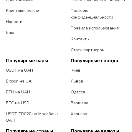
Криптокошельки
Политика
конфиденциальности
Новости
Правила использования
Блог
Контакты
Стать партнером
Популярные пары
Популярные города
USDT на UAH
Киев
Bitcoin на UAH
Львов
ETH на UAH
Одесса
BTC на USD
Варшава
USDT TRC20 на Монобанк
Харьков
UAH
Популярные страны
Популярные валюты