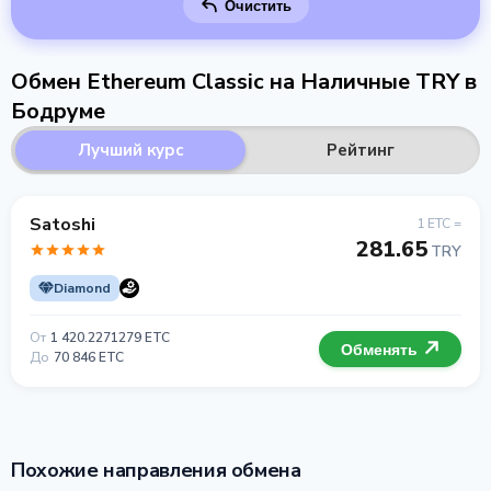
Очистить
Обмен Ethereum Classic на Наличные TRY в
Бодруме
Лучший курс
Рейтинг
Satoshi
1 ETC =
281.65
TRY
Diamond
От
1 420.2271279 ETC
Обменять
До
70 846 ETC
Похожие направления обмена