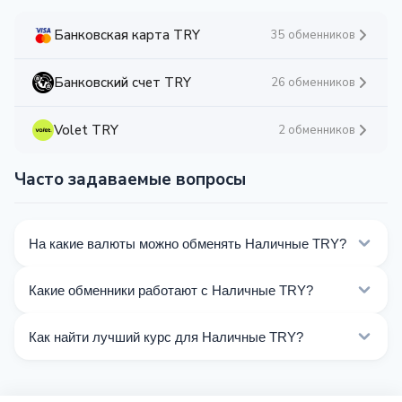
Банковская карта TRY
35 обменников
Банковский счет TRY
26 обменников
Volet TRY
2 обменников
Часто задаваемые вопросы
На какие валюты можно обменять Наличные TRY?
На Kurslog доступно 417 направлений обмена
Какие обменники работают с Наличные TRY?
Наличные TRY. Выберите нужное направление из
списка на этой странице.
Сейчас 7 обменников на Kurslog поддерживают
Как найти лучший курс для Наличные TRY?
операции с Наличные TRY.
Сравните курсы обмена Наличные TRY от разных
обменников на этой странице. Курсы обновляются в