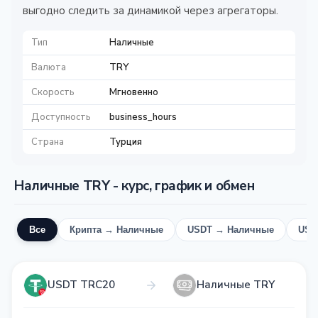
выгодно следить за динамикой через агрегаторы.
Тип
Наличные
Валюта
TRY
Скорость
Мгновенно
Доступность
business_hours
Страна
Турция
Наличные TRY - курс, график и обмен
Все
Крипта → Наличные
USDT → Наличные
USD
USDT TRC20
Наличные TRY