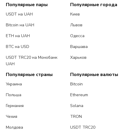
Популярные пары
Популярные города
USDT на UAH
Киев
Bitcoin на UAH
Львов
ETH на UAH
Одесса
BTC на USD
Варшава
USDT TRC20 на Монобанк
Харьков
UAH
Популярные страны
Популярные валюты
Украина
Bitcoin
Польша
Ethereum
Германия
Solana
Чехия
TRON
Молдова
USDT TRC20