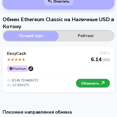
Очистить
Обмен Ethereum Classic на Наличные USD в
Котону
Лучший курс
Рейтинг
EezyCash
1 ETC =
6.14
USD
Platinum
От
8 145.710469 ETC
Обменять
До
57 020 ETC
Похожие направления обмена