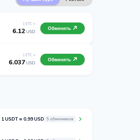
1 ETC =
Обменять
6.12
USD
1 ETC =
Обменять
6.037
USD
1 USDT ≈ 0.99 USD
5 обменников