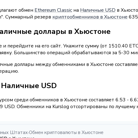
длагают обмен
Ethereum Classic
на
Наличные USD
в Хьюсто
sh". Суммарный резерв
криптообменников в Хьюстоне
635
наличные доллары в Хьюстоне
и перейдите на его сайт. Укажите сумму (от 1510.40 ETC
аявку. Большинство операций обрабатываются за 5-30 ми
ичные доллары между обменниками в Хьюстоне составляе
перацию.
 / Наличные USD
рсом среди обменников в Хьюстоне составляет 6.53 - 6.
 USD. Обменники на Kurslog отсортированы по лучшему к
нных Штатах
Обмен криптовалюты в Хьюстоне
›