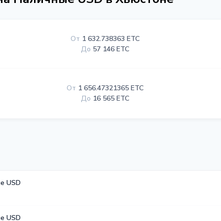
От
1 632.738363 ETC
До
57 146 ETC
От
1 656.47321365 ETC
До
16 565 ETC
е USD
е USD