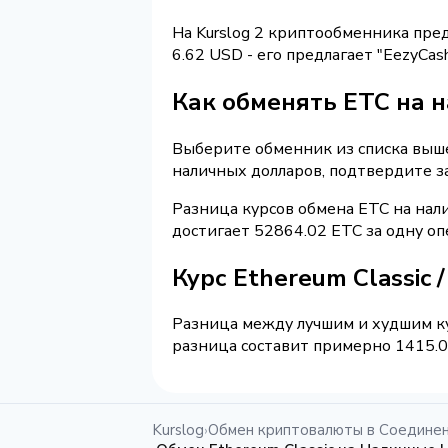
На Kurslog 2 криптообменника пре
6.62 USD - его предлагает "EezyCa
Как обменять ETC на 
Выберите обменник из списка выше 
наличных долларов, подтвердите з
Разница курсов обмена ETC на нал
достигает 52864.02 ETC за одну о
Курс Ethereum Classic
Разница между лучшим и худшим ку
разница составит примерно 1415.09
Kurslog
Обмен криптовалюты в Соедине
›