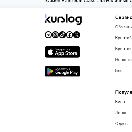
Обмен Ethereum Classic на Наличные 
›
Серви
Обменн
Крипто
Крипток
Новости
Блог
Попул
Киев
Львов
Одесса