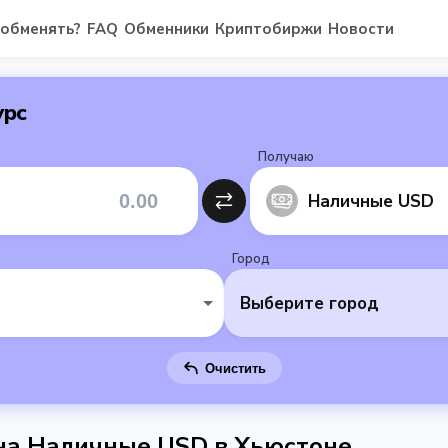
 обменять?
FAQ
Обменники
Криптобиржи
Новости
урс
Получаю
Наличные USD
Город
Выберите город
Очистить
 на Наличные USD в Хьюстоне