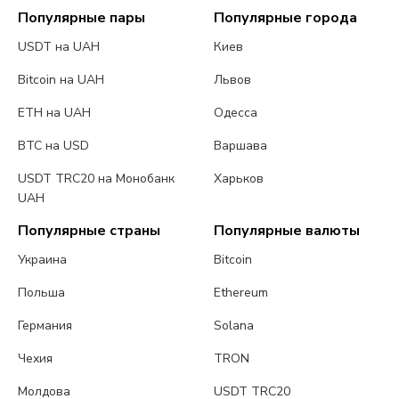
Популярные пары
Популярные города
USDT на UAH
Киев
Bitcoin на UAH
Львов
ETH на UAH
Одесса
BTC на USD
Варшава
USDT TRC20 на Монобанк
Харьков
UAH
Популярные страны
Популярные валюты
Украина
Bitcoin
Польша
Ethereum
Германия
Solana
Чехия
TRON
Молдова
USDT TRC20