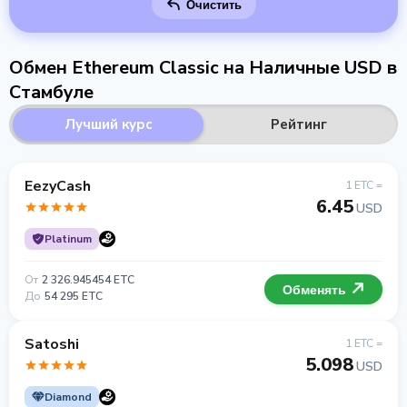
Очистить
Обмен Ethereum Classic на Наличные USD в
Стамбуле
Лучший курс
Рейтинг
EezyCash
1 ETC =
6.45
USD
Platinum
От
2 326.945454 ETC
Обменять
До
54 295 ETC
Satoshi
1 ETC =
5.098
USD
Diamond