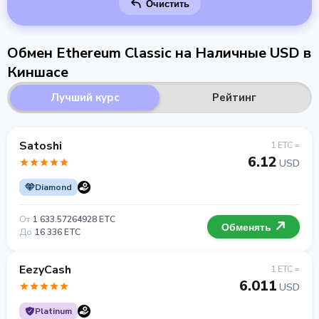
Очистить
Обмен Ethereum Classic на Наличные USD в
Киншасе
Лучший курс
Рейтинг
Satoshi
1 ETC =
6.12
USD
Diamond
От
1 633.57264928 ETC
Обменять
До
16 336 ETC
EezyCash
1 ETC =
6.011
USD
Platinum