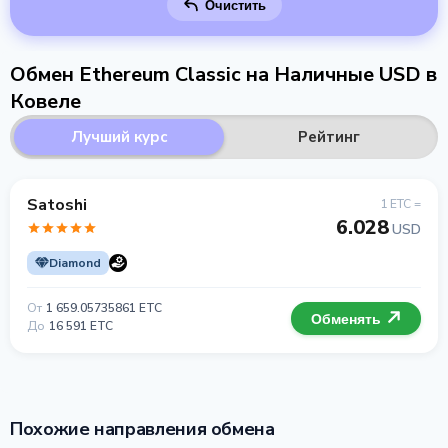
Очистить
Обмен Ethereum Classic на Наличные USD в
Ковеле
Лучший курс
Рейтинг
Satoshi
1 ETC =
6.028
USD
Diamond
От
1 659.05735861 ETC
Обменять
До
16 591 ETC
Похожие направления обмена