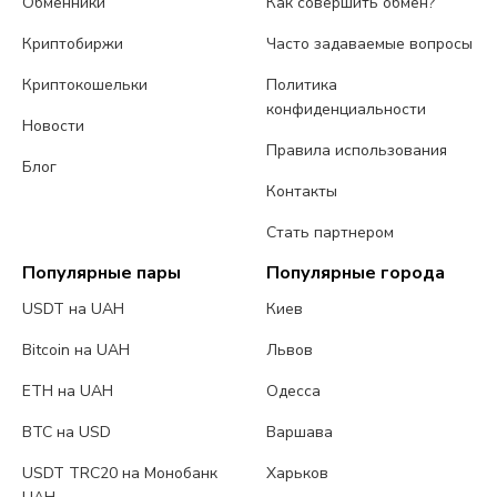
Обменники
Как совершить обмен?
Криптобиржи
Часто задаваемые вопросы
Криптокошельки
Политика
конфиденциальности
Новости
Правила использования
Блог
Контакты
Стать партнером
Популярные пары
Популярные города
USDT на UAH
Киев
Bitcoin на UAH
Львов
ETH на UAH
Одесса
BTC на USD
Варшава
USDT TRC20 на Монобанк
Харьков