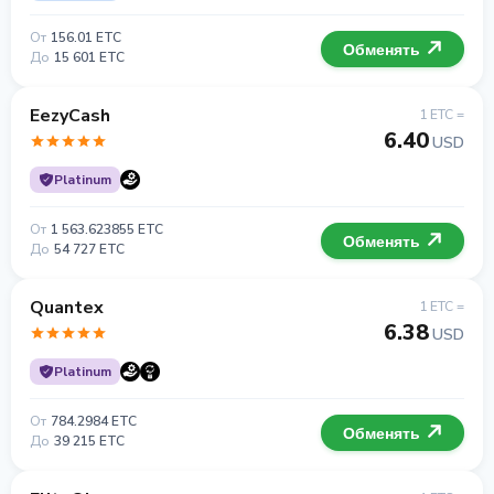
От
156.01 ETC
Обменять
До
15 601 ETC
EezyCash
1 ETC =
6.40
USD
Platinum
От
1 563.623855 ETC
Обменять
До
54 727 ETC
Quantex
1 ETC =
6.38
USD
Platinum
От
784.2984 ETC
Обменять
До
39 215 ETC