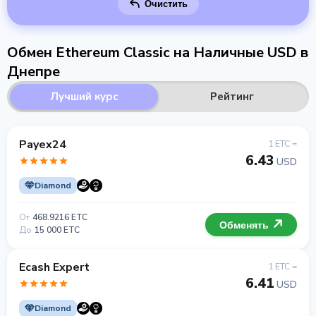
Очистить
Обмен Ethereum Classic на Наличные USD в
Днепре
Лучший курс
Рейтинг
Payex24
1 ETC =
6.43
USD
Diamond
От
468.9216 ETC
Обменять
До
15 000 ETC
Ecash Expert
1 ETC =
6.41
USD
Diamond