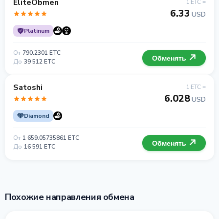
EliteObmen
1 ETC =
6.33
USD
Platinum
От
790.2301 ETC
Обменять
До
39 512 ETC
Satoshi
1 ETC =
6.028
USD
Diamond
От
1 659.05735861 ETC
Обменять
До
16 591 ETC
Похожие направления обмена