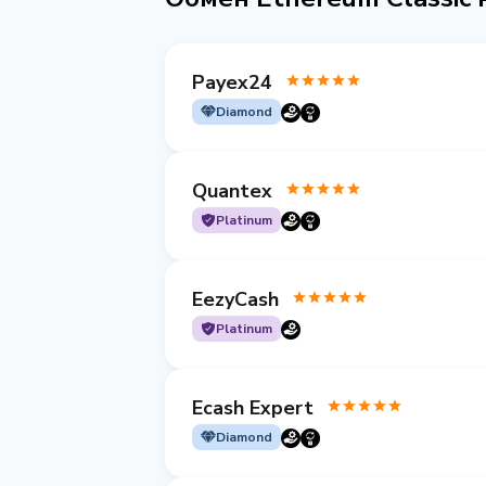
Payex24
Diamond
Quantex
Platinum
EezyCash
Platinum
Ecash Expert
Diamond