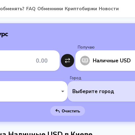
 обменять?
FAQ
Обменники
Криптобиржи
Новости
урс
Получаю
Наличные USD
Город
Выберите город
Очистить
 на Наличные USD в Киеве