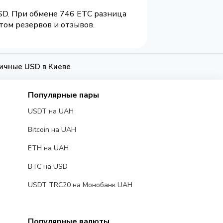
USD. При обмене 746 ETC разница
том резервов и отзывов.
личные USD в Киеве
Популярные пары
USDT на UAH
Bitcoin на UAH
ETH на UAH
BTC на USD
USDT TRC20 на Монобанк UAH
Популярные валюты