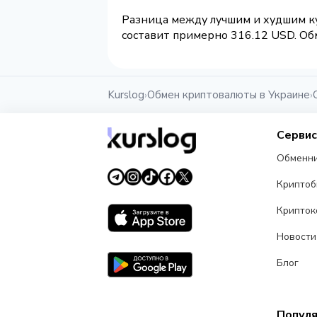
Разница между лучшим и худшим ку
составит примерно 316.12 USD. Обм
Kurslog
Обмен криптовалюты в Украине
›
›
Серви
Обменн
Крипто
Крипток
Новости
Блог
Попул