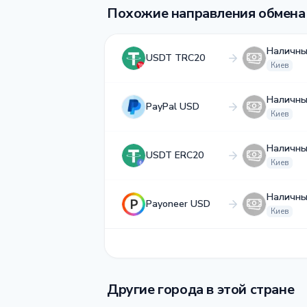
Похожие направления обмена
Наличны
USDT TRC20
Киев
Наличны
PayPal USD
Киев
Наличны
USDT ERC20
Киев
Наличны
Payoneer USD
Киев
Другие города в этой стране