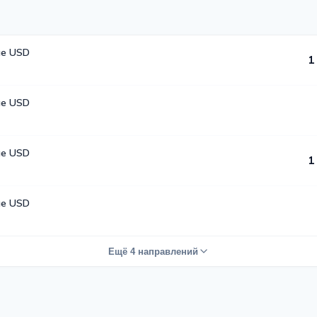
е USD
1
е USD
е USD
1
е USD
Ещё 4 направлений