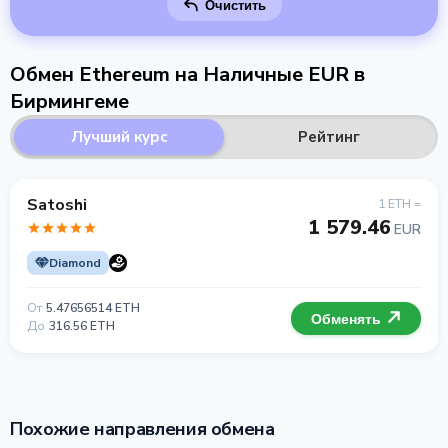
Очистить
Обмен Ethereum на Наличные EUR в
Бирмингеме
Лучший курс
Рейтинг
Satoshi
1 ETH =
1 579.46
EUR
Diamond
От
5.47656514 ETH
Обменять
До
316.56 ETH
Похожие направления обмена