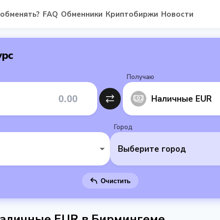
 обменять?
FAQ
Обменники
Криптобиржи
Новости
урс
Получаю
Наличные EUR
Город
Выберите город
Очистить
аличные EUR в Бирмингеме