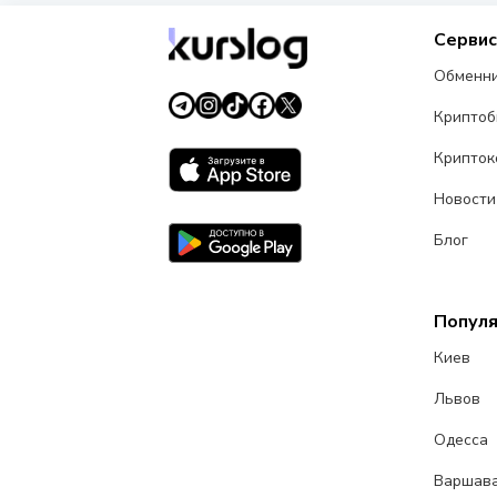
Серви
Обменн
Крипто
Крипток
Новости
Блог
Попул
Киев
Львов
Одесса
Варшав