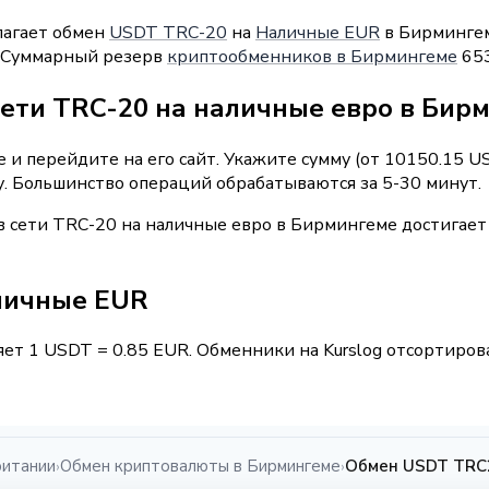
лагает обмен
USDT TRC-20
на
Наличные EUR
в Бирмингем
". Суммарный резерв
криптообменников в Бирмингеме
653
сети TRC-20 на наличные евро в Бир
 и перейдите на его сайт. Укажите сумму (от 10150.15 U
у. Большинство операций обрабатываются за 5-30 минут.
 сети TRC-20 на наличные евро в Бирмингеме достигает
личные EUR
ет 1 USDT = 0.85 EUR. Обменники на Kurslog отсортирова
ритании
Обмен криптовалюты в Бирмингеме
Обмен USDT TRC2
›
›