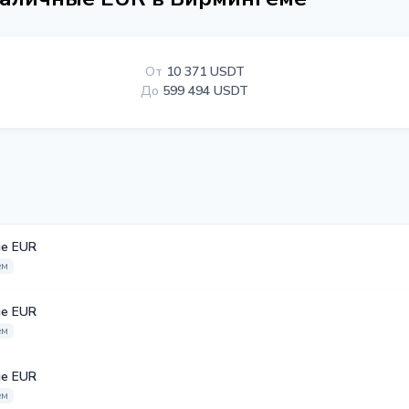
От
10 371 USDT
До
599 494 USDT
е EUR
ем
е EUR
ем
е EUR
ем