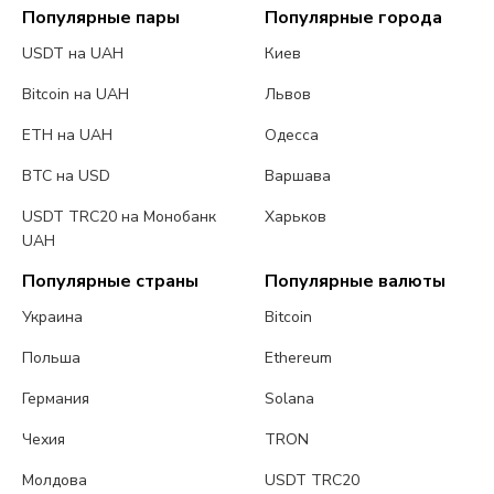
Популярные пары
Популярные города
USDT на UAH
Киев
Bitcoin на UAH
Львов
ETH на UAH
Одесса
BTC на USD
Варшава
USDT TRC20 на Монобанк
Харьков
UAH
Популярные страны
Популярные валюты
Украина
Bitcoin
Польша
Ethereum
Германия
Solana
Чехия
TRON
Молдова
USDT TRC20