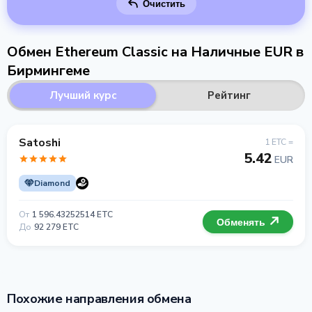
Очистить
Обмен Ethereum Classic на Наличные EUR в
Бирмингеме
Лучший курс
Рейтинг
Satoshi
1 ETC =
5.42
EUR
Diamond
От
1 596.43252514 ETC
Обменять
До
92 279 ETC
Похожие направления обмена