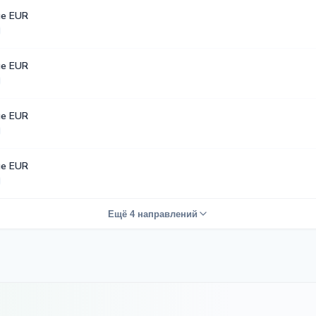
е EUR
е EUR
е EUR
е EUR
Ещё 4 направлений