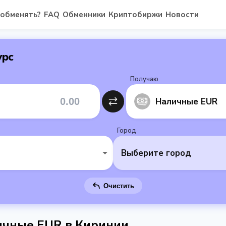
 обменять?
FAQ
Обменники
Криптобиржи
Новости
урс
Получаю
Наличные EUR
Город
Выберите город
Очистить
ичные EUR в Киринии