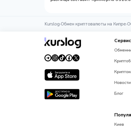
Kurslog
Обмен криптовалюты на Кипре
О
›
›
Серви
Обменн
Крипто
Крипток
Новости
Блог
Попул
Киев