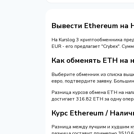
Вывести Ethereum на 
На Kurslog 3 криптообменника пре
EUR - его предлагает "Crybex". Су
Как обменять ETH на 
Выберите обменник из списка выше 
евро, подтвердите заявку. Больши
Разница курсов обмена ETH на нал
достигает 316.82 ETH за одну опе
Курс Ethereum / Нали
Разница между лучшим и худшим ку
разница составит примерно 3510.65