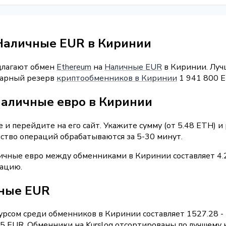
Наличные EUR в Киринии
длагают обмен
Ethereum
на
Наличные EUR
в Киринии. Лучш
ммарный резерв
криптообменников в Киринии
1 941 800 E
наличные евро в Киринии
и перейдите на его сайт. Укажите сумму (от 5.48 ETH) 
нство операций обрабатываются за 5-30 минут.
ичные евро между обменниками в Киринии составляет 4.
рацию.
чные EUR
рсом среди обменников в Киринии составляет 1527.28 -
 EUR. Обменники на Kurslog отсортированы по лучшему к