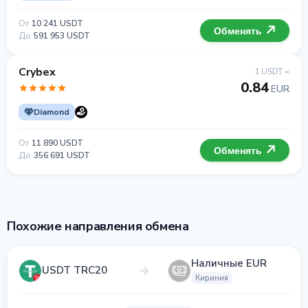
От
10 241 USDT
Обменять
До
591 953 USDT
Crybex
1 USDT =
0.84
EUR
Diamond
От
11 890 USDT
Обменять
До
356 691 USDT
Похожие направления обмена
Наличные EUR
USDT TRC20
Кириния