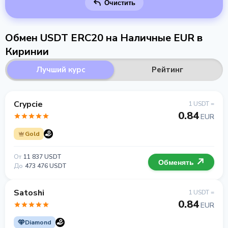
Очистить
Обмен USDT ERC20 на Наличные EUR в
Киринии
Лучший курс
Рейтинг
Crypcie
1 USDT =
0.84
EUR
Gold
От
11 837 USDT
Обменять
До
473 476 USDT
Satoshi
1 USDT =
0.84
EUR
Diamond