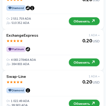
USD
Diamond
От
2 551.759 ADA
Обменять
До
510 352 ADA
ExchangeExpress
1 ADA =
0.20
USD
Platinum
От
4 083.278464 ADA
Обменять
До
384 803 ADA
Swap-Line
1 ADA =
0.20
USD
Diamond
От
1 022.49 ADA
Обменять
До
99 903 ADA