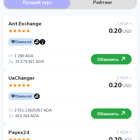
Лучший курс
Рейтинг
Ant.Exchange
1 ADA =
0.20
USD
Diamond
От
1 280 ADA
Обменять
До
31 579 921 ADA
UaChanger
1 ADA =
0.20
USD
Diamond
От
2 551.13625057 ADA
Обменять
До
816 364 ADA
Payex24
1 ADA =
0.20