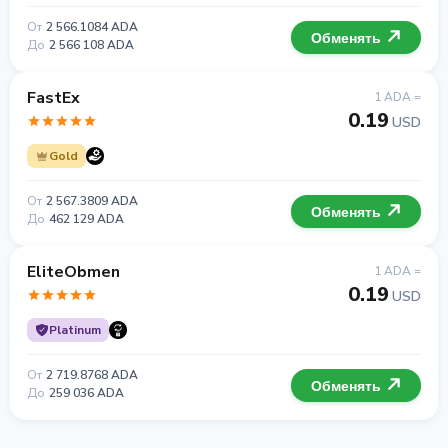
От
2 566.1084 ADA
Обменять
До
2 566 108 ADA
FastEx
1 ADA =
0.19
USD
Gold
От
2 567.3809 ADA
Обменять
До
462 129 ADA
EliteObmen
1 ADA =
0.19
USD
Platinum
От
2 719.8768 ADA
Обменять
До
259 036 ADA