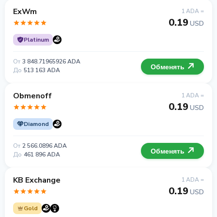
ExWm
1 ADA =
0.19
USD
Platinum
От
3 848.71965926 ADA
Обменять
До
513 163 ADA
Obmenoff
1 ADA =
0.19
USD
Diamond
От
2 566.0896 ADA
Обменять
До
461 896 ADA
KB Exchange
1 ADA =
0.19
USD
Gold