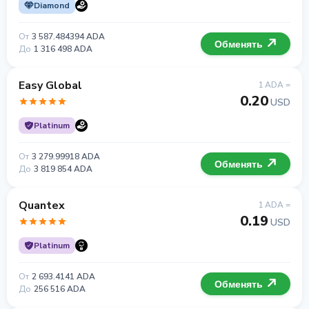
Diamond
От
3 587.484394 ADA
Обменять
До
1 316 498 ADA
Easy Global
1 ADA =
0.20
USD
Platinum
От
3 279.99918 ADA
Обменять
До
3 819 854 ADA
Quantex
1 ADA =
0.19
USD
Platinum
От
2 693.4141 ADA
Обменять
До
256 516 ADA