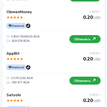
ObmenMoney
1 ADA =
0.20
USD
Diamond
От
3 834.74263533 ADA
Обменять
До
818 078 ADA
AppBit
1 ADA =
0.20
USD
Diamond
От
3 579.1163 ADA
Обменять
До
383 477 ADA
Satoshi
1 ADA =
0.20
USD