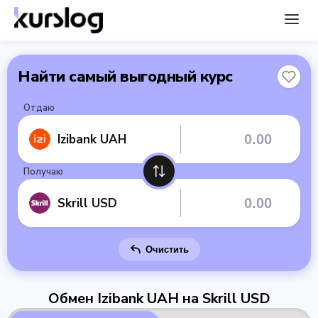
Найти самый выгодный курс
Отдаю
Izibank UAH
Получаю
Skrill USD
Очистить
Обмен Izibank UAH на Skrill USD