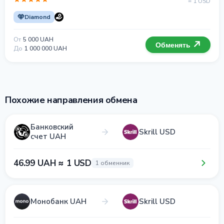
= 1 USD
Diamond
От
5 000 UAH
Обменять
До
1 000 000 UAH
Похожие направления обмена
Банковский
Skrill USD
счет UAH
46.99 UAH ≈ 1 USD
1 обменник
Монобанк UAH
Skrill USD