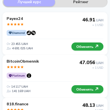
Лучший курс
Рейтинг
Payex24
46.91
UAH
= 1 USD
Diamond
От
23 455 UAH
Обменять
До
4 691 025 UAH
BitcoinObmennik
47.056
UAH
= 1 USD
Platinum
От
14 117 UAH
Обменять
До
141 169 UAH
818.finance
48.13
UAH