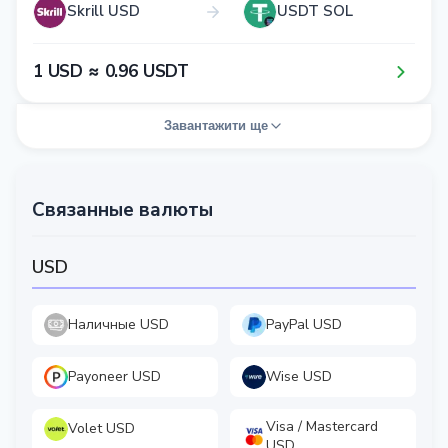
Skrill USD
USDT SOL
1​ USD ≈ 0​.9​6​ USDT
Завантажити ще
Связанные валюты
USD
Наличные USD
PayPal USD
Payoneer USD
Wise USD
Visa / Mastercard
Volet USD
USD