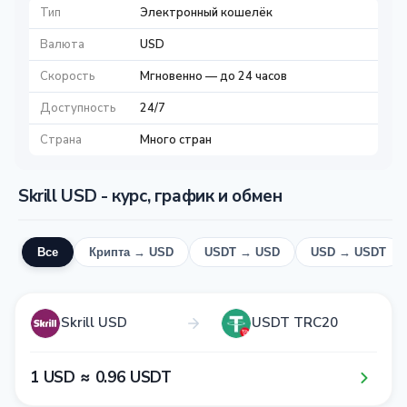
Тип
Электронный кошелёк
Валюта
USD
Скорость
Мгновенно — до 24 часов
Доступность
24/7
Страна
Много стран
Skrill USD - курс, график и обмен
Все
Крипта → USD
USDT → USD
USD → USDT
Skrill USD
USDT TRC20
1​ USD ≈ 0​.9​6​ USDT