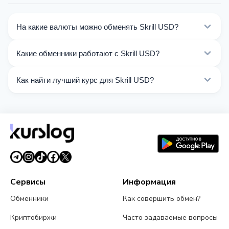
На какие валюты можно обменять Skrill USD?
На Kurslog доступно 264 направлений обмена Skrill
Какие обменники работают с Skrill USD?
USD. Выберите нужное направление из списка на
этой странице.
Сейчас 32 обменников на Kurslog поддерживают
Как найти лучший курс для Skrill USD?
операции с Skrill USD.
Сравните курсы обмена Skrill USD от разных
обменников на этой странице. Курсы обновляются в
реальном времени.
Сервисы
Информация
Обменники
Как совершить обмен?
Криптобиржи
Часто задаваемые вопросы