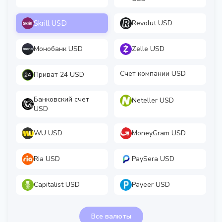
Skrill USD
Revolut USD
Монобанк USD
Zelle USD
Счет компании USD
Приват 24 USD
Банковский счет
Neteller USD
USD
WU USD
MoneyGram USD
Ria USD
PaySera USD
Capitalist USD
Payeer USD
Все валюты