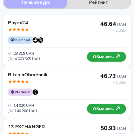
Лучший курс
Рейтинг
Payex24
46.64
UAH
= 1 USD
Diamond
От
23 318 UAH
Обменять
До
4 663 565 UAH
BitcoinObmennik
46.73
UAH
= 1 USD
Platinum
От
14 020 UAH
Обменять
До
140 200 UAH
13 EXCHANGER
50.93
UAH