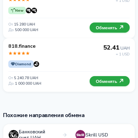
= 1 USD
New
От
15 280 UAH
Обменять
До
500 000 UAH
818.finance
52.41
UAH
= 1 USD
Diamond
От
5 240.78 UAH
Обменять
До
1 000 000 UAH
Похожие направления обмена
Банковский
Skrill USD
счет UAH