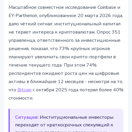
ИНСТИТУЦИИ
Масштабное совместное исследование Coinbase и
73% институциональных
EY-Parthenon, опубликованное 20 марта 2026 года,
инвесторов увеличат крипто-
дало чёткий сигнал: институциональный капитал
портфели в 2026 - Coinbase
не теряет интереса к криптовалютам. Опрос 351
управленца, ответственного за инвестиционные
20 марта 2026 г.
3 мин чтения
решения, показал, что 73% крупных игроков
Наталия Дорофеева
планируют увеличить свои крипто-портфели в
течение текущего года. При этом 74%
респондентов ожидают роста цен на цифровые
активы в ближайшие 12 месяцев - несмотря на то,
что
Bitcoin
с октября 2025 года потерял более 40%
стоимости.
Ситуация:
Институциональные инвесторы
переходят от краткосрочных спекуляций к