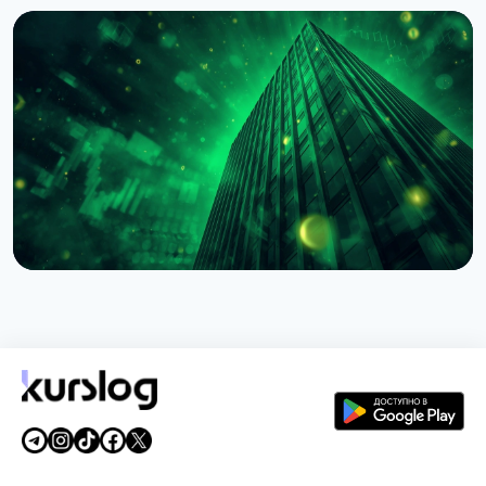
НОВОСТЬ
BNY Mellon запускает стейкинг для
институциональных клиентов вместе с Galaxy
4 августа 2026 г.
4 мин чтения
НОВОСТЬ
BlackRock токенизировал доступ к $311 млрд
денежных фондов Европы через Kinexys
JPMorgan
4 августа 2026 г.
5 мин чтения