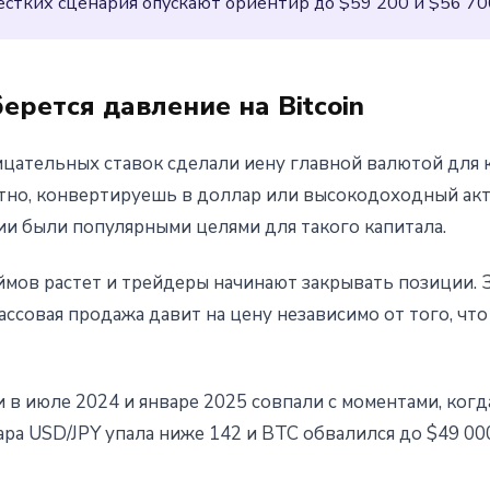
естких сценария опускают ориентир до $59 200 и $56 70
ерется давление на Bitcoin
цательных ставок сделали иену главной валютой для к
тно, конвертируешь в доллар или высокодоходный акти
ции были популярными целями для такого капитала.
ймов растет и трейдеры начинают закрывать позиции. 
ссовая продажа давит на цену независимо от того, чт
 в июле 2024 и январе 2025 совпали с моментами, ког
пара USD/JPY упала ниже 142 и BTC обвалился до $49 00