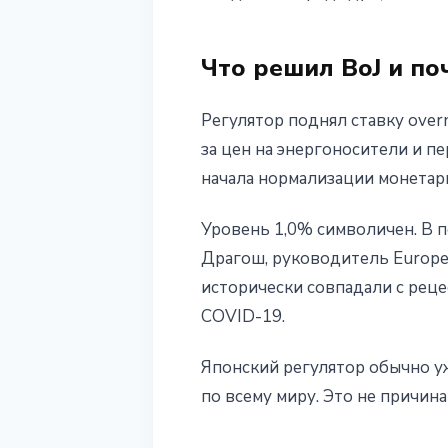
16 июня 2026 г.
3 мин чтения
Наталия Дорофеева
Что решил BoJ и по
Регулятор поднял ставку ove
за цен на энергоносители и п
начала нормализации монетар
Уровень 1,0% символичен. В п
Драгош, руководитель Europea
исторически совпадали с реце
COVID-19.
Японский регулятор обычно у
по всему миру. Это не причин