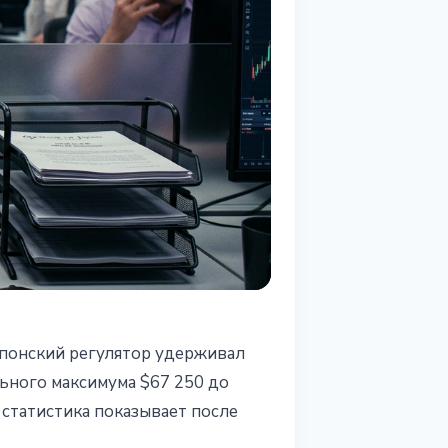
 японский регулятор удерживал
т
ьного максимума $67 250 до
я статистика показывает после