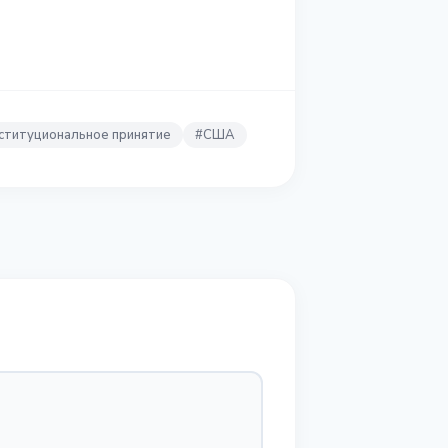
ституциональное принятие
#
США