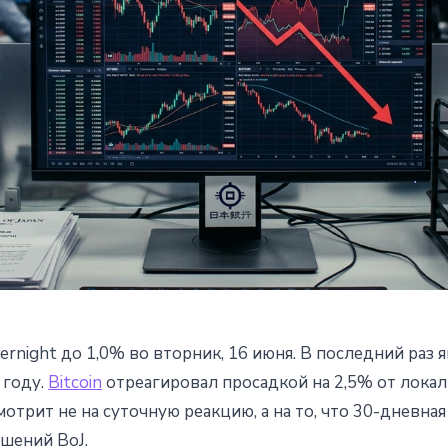
ernight до 1,0% во вторник, 16 июня. В последний раз
однял ставку до 1%: что жде
 году.
Bitcoin
отреагировал просадкой на 2,5% от локал
отрит не на суточную реакцию, а на то, что 30-дневна
ующие 30 дней
шений BoJ.