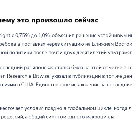
чему это произошло сейчас
rnight с 0,75% до 1,0%, объяснив решение устойчивым
еребоев в поставках через ситуацию на Ближнем Восто
ной политики после почти двух десятилетий ультрамяг
оследний раз японская ставка была на этой отметке в с
n Research в Bitwise, указал в публикации в тот же де
ссиями в США. Единственное исключение за последние
жесточает условия поздно в глобальном цикле, когда 
а рецессий, а общий симптом одного макроцикла.