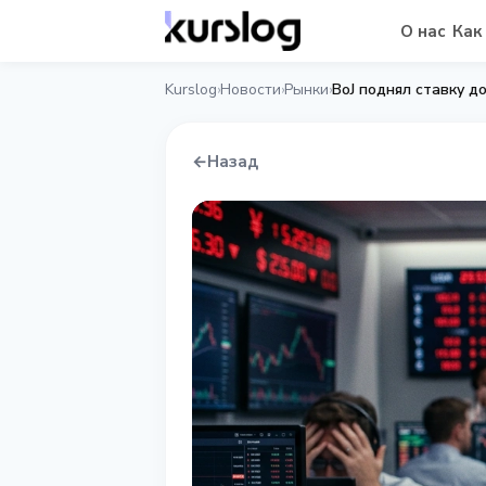
О нас
Как
Kurslog
Новости
Рынки
BoJ поднял ставку д
›
›
›
←
Назад