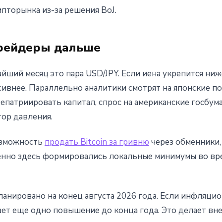
пторынка из-за решения BoJ.
рейдеры дальше
ший месяц это пара USD/JPY. Если иена укрепится ниж
сивнее. Параллельно аналитики смотрят на японские пок
епатриировать капитал, спрос на американские госбума
тор давления.
возможность
продать Bitcoin за гривню
через обменники,
енно здесь формировались локальные минимумы во вр
ланировано на конец августа 2026 года. Если инфляци
ает еще одно повышение до конца года. Это делает вне