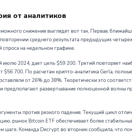
рия от аналитиков
зможного снижения выглядят вот так. Первая, ближайша
и повторении среднего результата предыдущих четыре
й спроса на недельном графике.
 июлю 2024, дает цель $59 200. Третий повторяет наи
ет $56 700. По расчетам крипто-аналитика Gerla, полны
составляли от 26% до 38%. Теоретически это соответс
рии предполагают развертывание полноценной волны пр
гументы против резкого падения. Текущий цикл отличае
ю, рынок Bitcoin ETF обеспечивает более стабильный
м шаге. Команда Decrypt во вторник сообщила, что по