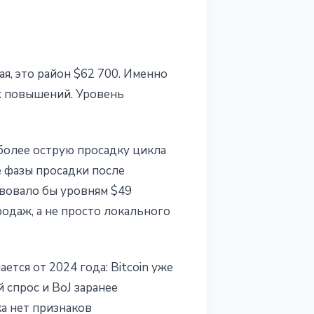
я, это район $62 700. Именно
х повышений. Уровень
более острую просадку цикла
е фазы просадки после
твовало бы уровням $49
одаж, а не просто локального
тся от 2024 года: Bitcoin уже
 спрос и BoJ заранее
ка нет признаков