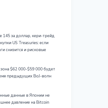
е 145 за доллар, кери-трейд
упки US Treasuries: если
ги снизится и рисковые
 зона $62 000-$59 000 будет
емя предыдущих BoJ-волн
онные данные в Японии не
шнее давление на Bitcoin