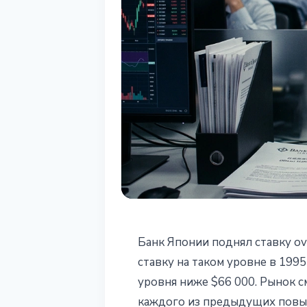
РЫНКИ
Банк Японии поднял ставку ov
Банк Японии п
ставку на таком уровне в 1995
уровня ниже $66 000. Рынок см
Bitcoin в след
каждого из предыдущих повы