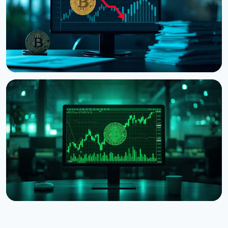
НОВОСТЬ
Strategy получила убыток $8,22 млрд во втором
квартале из-за падения Bitcoin
31 июля 2026 г.
5 мин чтения
НОВОСТЬ