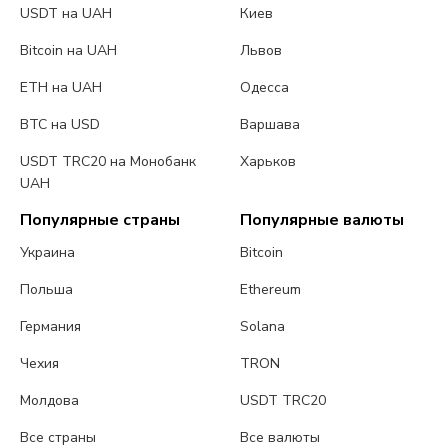
USDT на UAH
Киев
Bitcoin на UAH
Львов
ETH на UAH
Одесса
BTC на USD
Варшава
USDT TRC20 на Монобанк
Харьков
UAH
Популярные страны
Популярные валюты
Украина
Bitcoin
Польша
Ethereum
Германия
Solana
Чехия
TRON
Молдова
USDT TRC20
Все страны
Все валюты