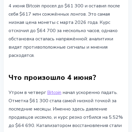
BITCOIN
4 июня Bitcoin просел до $61 300 и оставил после
Bitcoin упал до $61 300 и собрал
себя $617 млн сожжённых лонгов. Это самая
$617 млн ликвидаций
низкая цена монеты с марта 2026 года. Курс
отскочил до $64 700 за несколько часов, однако
4 июня 2026 г.
3 мин чтения
обстановка осталась напряжённой: аналитики
Наталия Дорофеева
видят противоположные сигналы и мнения
расходятся.
Что произошло 4 июня?
Утром в четверг
Bitcoin
начал ускоренно падать.
Отметка $61 300 стала самой низкой точкой за
последние месяцы. Именно здесь давление
продавцов иссякло, и курс резко отбился на 5.52%
до $64 690. Катализатором восстановления стали