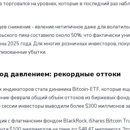
ив торговался на уровнях, которые в последний раз на
ев снижения - явление нетипичное даже для волатиль
рьского пика составило около 50%, что фактически у
ы 2025 года. Для многих розничных инвесторов, поку
лизованные убытки.
д давлением: рекордные оттоки
 индикаторов стала динамика Bitcoin-ETF, которые ещ
чение февраля общий объём оттоков из биржевых фонд
 сессии инвесторы выводили более $300 миллионов за
я с флагманским фондом BlackRock, iShares Bitcoin Tru
чти $100 миллиардов на пике до $48,47 миллиарда. Эт