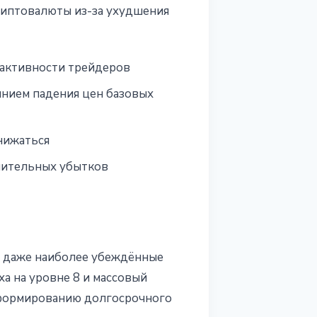
риптовалюты из-за ухудшения
активности трейдеров
нием падения цен базовых
нижаться
чительных убытков
да даже наиболее убеждённые
а на уровне 8 и массовый
т формированию долгосрочного