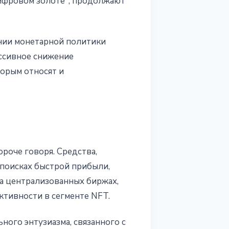
цифровом золоте", продолжают
нии монетарной политики
ессивное снижение
торым относят и
роче говоря. Средства,
поисках быстрой прибыли,
на централизованных биржах,
ктивности в сегменте NFT.
ого энтузиазма, связанного с