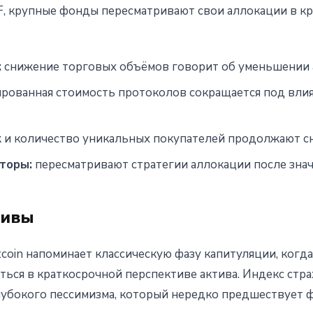
TF, крупные фонды пересматривают свои аллокации в к
:
снижение торговых объёмов говорит об уменьшении 
рованная стоимость протоколов сокращается под влия
и количество уникальных покупателей продолжают с
торы:
пересматривают стратегии аллокации после зна
тивы
tcoin напоминает классическую фазу капитуляции, ког
ься в краткосрочной перспективе актива. Индекс страх
 глубокого пессимизма, который нередко предшествуе