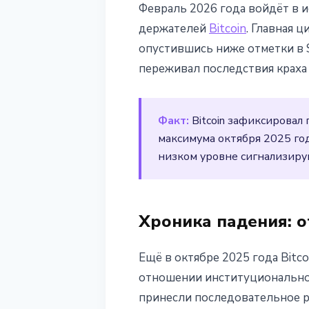
Февраль 2026 года войдёт в 
Bitcoin: худши
держателей
Bitcoin
. Главная 
опустившись ниже отметки в $
25 февраля 2026 г.
3 мин чтения
переживал последствия краха 
Наталия Дорофеева
Факт:
Bitcoin зафиксировал
максимума октября 2025 го
низком уровне сигнализиру
Хроника падения: о
Ещё в октябре 2025 года Bit
отношении институциональног
принесли последовательное р