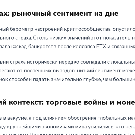
ах: рыночный сентимент на дне
рный барометр настроений криптосообщества, опустился
ьного страха. Столь низких значений этот показатель 
вала каскад банкротств после коллапса FTX и связанных
ни страха исторически нередко совпадали с локальн
регают от поспешных выводов: низкий сентимент може
нок способен падать значительно глубже, чем большин
й контекст: торговые войны и мон
е в вакууме, а под влиянием обострения глобальных м
у крупнейшими экономиками мира усилились, что нега