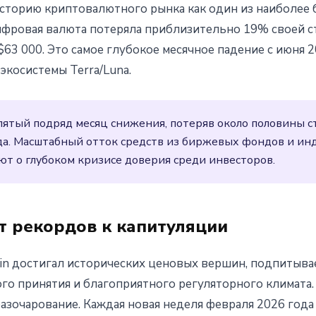
историю криптовалютного рынка как один из наиболее
й месяц с июня 2022 года
цифровая валюта потеряла приблизительно 19% своей с
63 000. Это самое глубокое месячное падение с июня 2
экосистемы Terra/Luna.
 пятый подряд месяц снижения, потеряв около половины с
да. Масштабный отток средств из биржевых фондов и инд
ют о глубоком кризисе доверия среди инвесторов.
т рекордов к капитуляции
coin достигал исторических ценовых вершин, подпитыв
о принятия и благоприятного регуляторного климата
азочарование. Каждая новая неделя февраля 2026 год