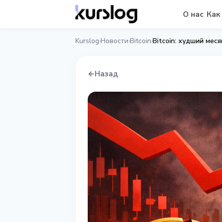
О нас
Как
Kurslog
Новости
Bitcoin
Bitcoin: худший мес
›
›
›
←
Назад