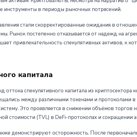
вым активам. Криптовалюты, несмотря на нарратив о "
ые инструменты в периоды рыночных потрясений.
вления стали скорректированные ожидания в отноше
мы. Рынок постепенно отказывается от надежд на агр
шает привлекательность спекулятивных активов, к ко
ного капитала
 оттока спекулятивного капитала из криптосектора ко
ещались между различными токенами и протоколами в 
систему. Это проявляется в снижении объёмов торгов 
ой стоимости (TVL) в DeFi-протоколах и сокращении а
кже демонстрируют осторожность. После первоначальн