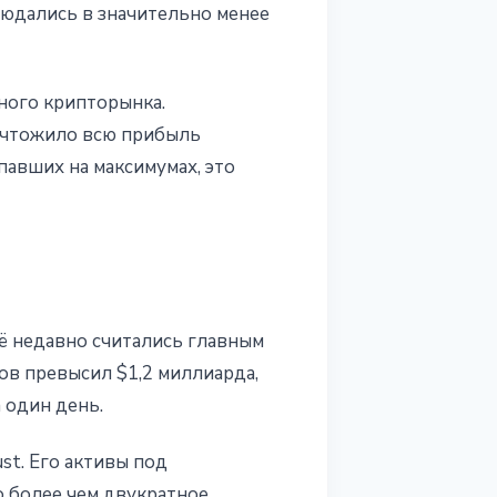
блюдались в значительно менее
ного крипторынка.
ничтожило всю прибыль
павших на максимумах, это
ё недавно считались главным
ов превысил $1,2 миллиарда,
 один день.
st. Его активы под
о более чем двукратное