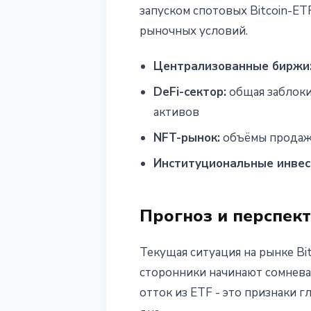
запуском спотовых Bitcoin-E
рыночных условий.
Централизованные биржи
DeFi-сектор:
общая заблоки
активов
NFT-рынок:
объёмы продаж 
Институциональные инвес
Прогноз и перспек
Текущая ситуация на рынке Bi
сторонники начинают сомневат
отток из ETF - это признаки