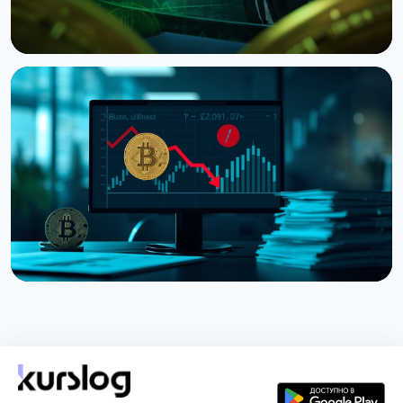
НОВОСТЬ
Ведущий CNBC Джим Крамер продает Bitcoin из-
за квантовой угрозы от IBM
5 августа 2026 г.
4 мин чтения
НОВОСТЬ
Strategy получила убыток $8,22 млрд во втором
квартале из-за падения Bitcoin
31 июля 2026 г.
5 мин чтения