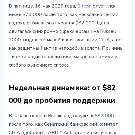
BITCOIN
В пятницу, 16 мая 2026 года,
Bitcoin
опустился
Bitcoin ниже $79 000: BTC
ниже $79 000 после того, как несколько сессий
движется как рисковый актив, а
подряд отбивался от уровня $82 000. Цена
не как золото
двигалась синхронно с фьючерсами на Russell
2000, индексом малой капитализации США, а не
17 мая 2026 г.
3 мин чтения
как защитный актив наподобие золота. Причины
Наталия Дорофеева
- комбинация геополитики, макроэкономики и
слабого рыночного спроса.
Недельная динамика: от $82
000 до пробития поддержки
В начале недели Bitcoin подтянулся к $82 000
после того, как Сенатский банковский комитет
США одобрил CLARITY Act, один из ключевых