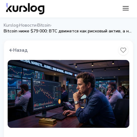
Kurslog
Новости
Bitcoin
›
›
›
Bitcoin ниже $79 000: BTC движется как рисковый актив, а не как золото
←
Назад