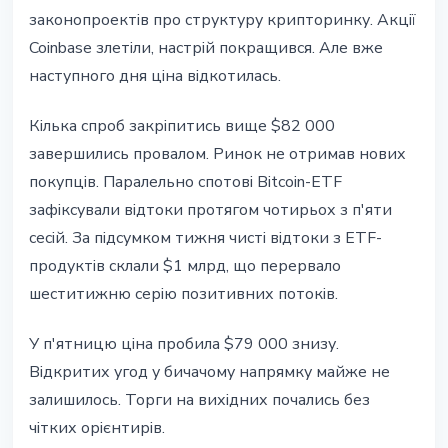
законопроектів про структуру крипторинку. Акції
Coinbase злетіли, настрій покращився. Але вже
наступного дня ціна відкотилась.
Кілька спроб закріпитись вище $82 000
завершились провалом. Ринок не отримав нових
покупців. Паралельно спотові Bitcoin-ETF
зафіксували відтоки протягом чотирьох з п'яти
сесій. За підсумком тижня чисті відтоки з ETF-
продуктів склали $1 млрд, що перервало
шеститижню серію позитивних потоків.
У п'ятницю ціна пробила $79 000 знизу.
Відкритих угод у бичачому напрямку майже не
залишилось. Торги на вихідних почались без
чітких орієнтирів.