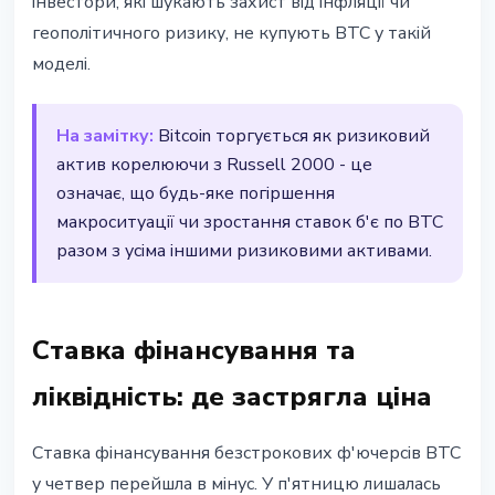
інвестори, які шукають захист від інфляції чи
геополітичного ризику, не купують BTC у такій
моделі.
На замітку:
Bitcoin торгується як ризиковий
актив корелюючи з Russell 2000 - це
означає, що будь-яке погіршення
макроситуації чи зростання ставок б'є по BTC
разом з усіма іншими ризиковими активами.
Ставка фінансування та
ліквідність: де застрягла ціна
Ставка фінансування безстрокових ф'ючерсів BTC
у четвер перейшла в мінус. У п'ятницю лишалась