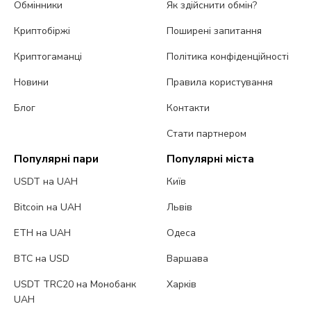
Обмінники
Як здійснити обмін?
Криптобіржі
Поширені запитання
Криптогаманці
Політика конфіденційності
Новини
Правила користування
Блог
Контакти
Стати партнером
Популярні пари
Популярні міста
USDT на UAH
Київ
Bitcoin на UAH
Львів
ETH на UAH
Одеса
BTC на USD
Варшава
USDT TRC20 на Монобанк
Харків
UAH