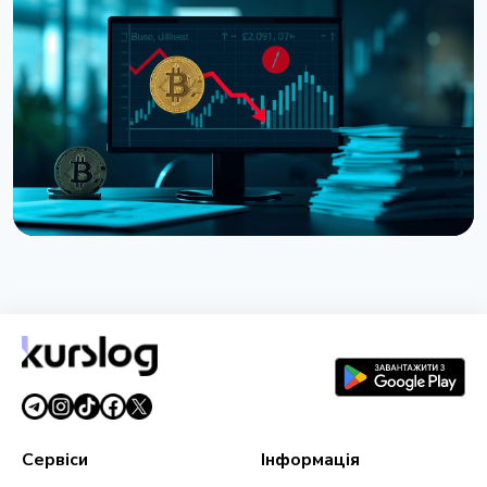
Ведучий CNBC Джим Крамер продає Bitcoin через
квантову загрозу від IBM
5 серпня 2026 р.
4 хв читання
НОВИНА
Strategy отримала збиток $8,22 млрд у другому
кварталі через падіння Bitcoin
31 липня 2026 р.
5 хв читання
Сервіси
Інформація