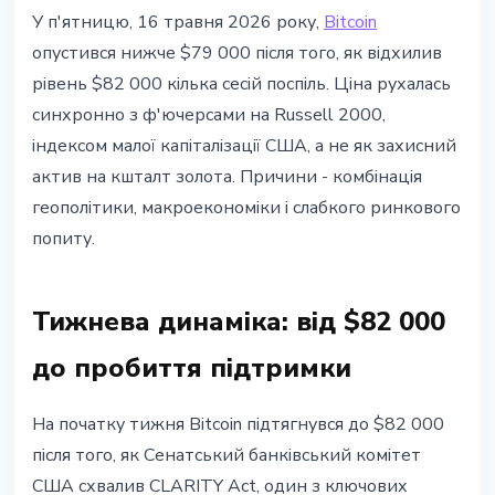
BITCOIN
У п'ятницю, 16 травня 2026 року,
Bitcoin
Bitcoin нижче $79 000: BTC
опустився нижче $79 000 після того, як відхилив
рухається як ризиковий актив, а
рівень $82 000 кілька сесій поспіль. Ціна рухалась
не як золото
синхронно з ф'ючерсами на Russell 2000,
індексом малої капіталізації США, а не як захисний
17 травня 2026 р.
3 хв читання
актив на кшталт золота. Причини - комбінація
Наталія Дорофєєва
геополітики, макроекономіки і слабкого ринкового
попиту.
Тижнева динаміка: від $82 000
до пробиття підтримки
На початку тижня Bitcoin підтягнувся до $82 000
після того, як Сенатський банківський комітет
США схвалив CLARITY Act, один з ключових