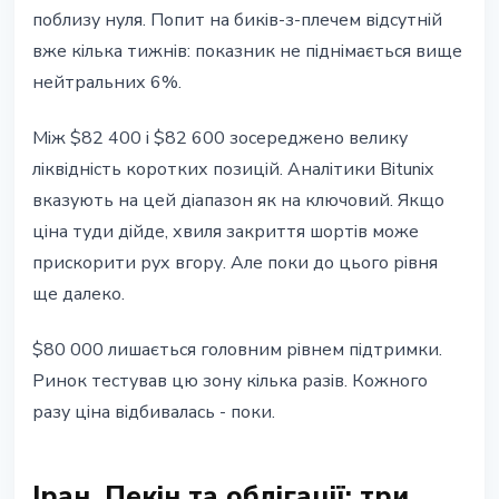
поблизу нуля. Попит на биків-з-плечем відсутній
вже кілька тижнів: показник не піднімається вище
нейтральних 6%.
Між $82 400 і $82 600 зосереджено велику
ліквідність коротких позицій. Аналітики Bitunix
вказують на цей діапазон як на ключовий. Якщо
ціна туди дійде, хвиля закриття шортів може
прискорити рух вгору. Але поки до цього рівня
ще далеко.
$80 000 лишається головним рівнем підтримки.
Ринок тестував цю зону кілька разів. Кожного
разу ціна відбивалась - поки.
Іран, Пекін та облігації: три