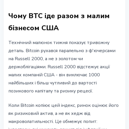
Чому BTC іде разом з малим
бізнесом США
Технічний малюнок тижня показує тривожну
деталь. Bitcoin рухався паралельно з ф'ючерсами
на Russell 2000, а не з золотом чи
держоблігаціями. Russell 2000 відстежує акції
малих компаній США - він виключає 1000
найбільших і більш чутливий до вартості
позикового капіталу та ризику рецесії.
Коли Bitcoin копіює цей індекс, ринок оцінює його
як ризиковий актив, а не як хедж від
макроволатильності. Це обмежує попит: