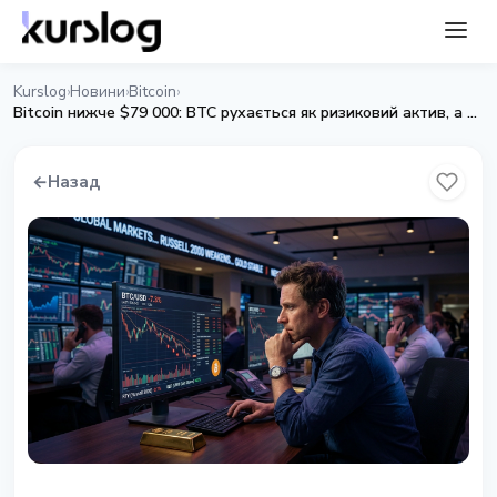
Kurslog
Новини
Bitcoin
›
›
›
Bitcoin нижче $79 000: BTC рухається як ризиковий актив, а не як золото
←
Назад