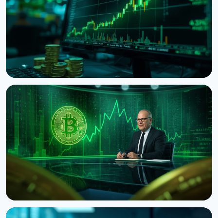
НОВИНА
Bitcoin показує death cross попри стрибок до $65
300 на даних США
8 серпня 2026 р.
5 хв читання
НОВИНА