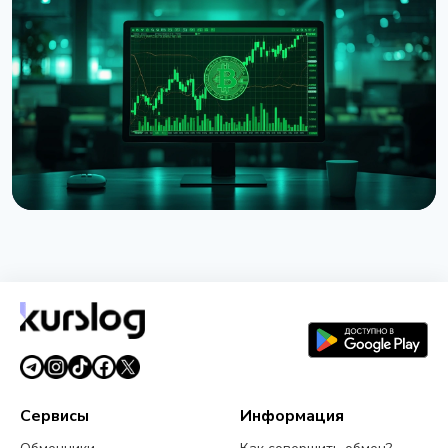
Strategy получила убыток $8,22 млрд во втором
квартале из-за падения Bitcoin
31 июля 2026 г.
5 мин чтения
НОВОСТЬ
Strategy представила Net Bitcoin Per Share:
новую метрику для оценки биткоин-резерва
26 июля 2026 г.
4 мин чтения
Сервисы
Информация