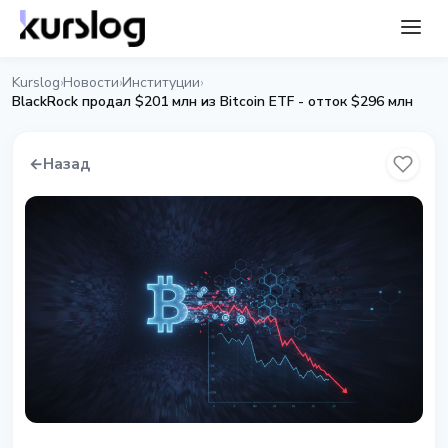
Kurslog
Новости
Институции
›
›
›
BlackRock продал $201 млн из Bitcoin ETF - отток $296 млн
←
Назад