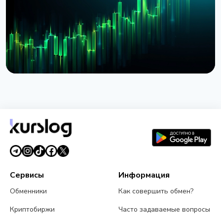
JPMorgan
4 августа 2026 г.
5 мин чтения
НОВОСТЬ
BlackRock запустил токенизированные фонды
BSTBL и BRSRV для резервов стейблкоинов
3 августа 2026 г.
5 мин чтения
Сервисы
Информация
Обменники
Как совершить обмен?
Криптобиржи
Часто задаваемые вопросы