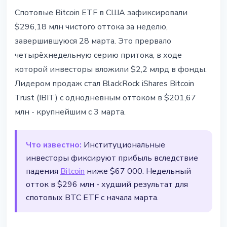
ИНСТИТУЦИИ
Спотовые Bitcoin ETF в США зафиксировали
BlackRock продал $201 млн из
$296,18 млн чистого оттока за неделю,
Bitcoin ETF - недельный отток
завершившуюся 28 марта. Это прервало
составил $296 млн
четырёхнедельную серию притока, в ходе
которой инвесторы вложили $2,2 млрд в фонды.
28 марта 2026 г.
3 мин чтения
Лидером продаж стал BlackRock iShares Bitcoin
Наталия Дорофеева
Trust (IBIT) с однодневным оттоком в $201,67
млн - крупнейшим с 3 марта.
Что известно:
Институциональные
инвесторы фиксируют прибыль вследствие
падения
Bitcoin
ниже $67 000. Недельный
отток в $296 млн - худший результат для
спотовых BTC ETF с начала марта.