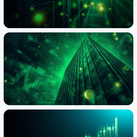
НОВОСТЬ
BNY Mellon запускает стейкинг для
институциональных клиентов вместе с Galaxy
4 августа 2026 г.
4 мин чтения
НОВОСТЬ
BlackRock токенизировал доступ к $311 млрд
денежных фондов Европы через Kinexys