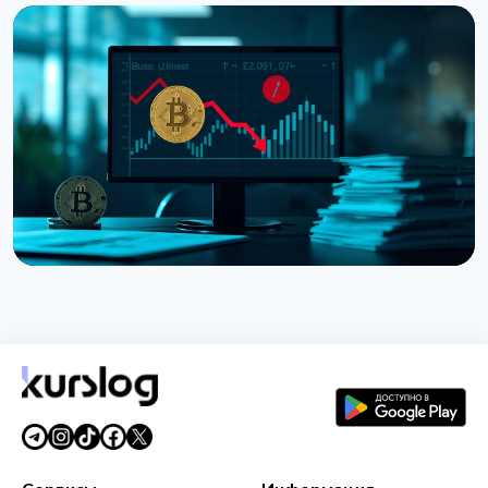
НОВОСТЬ
Ведущий CNBC Джим Крамер продает Bitcoin из-
за квантовой угрозы от IBM
5 августа 2026 г.
4 мин чтения
НОВОСТЬ
Strategy получила убыток $8,22 млрд во втором
квартале из-за падения Bitcoin
31 июля 2026 г.
5 мин чтения