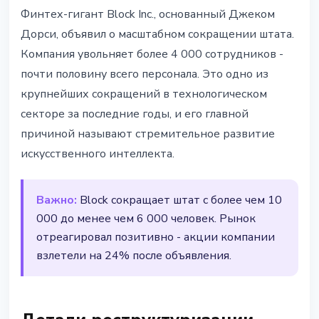
BITCOIN
Финтех-гигант Block Inc., основанный Джеком
Block Джека Дорси сокращает
Дорси, объявил о масштабном сокращении штата.
4000 работников ради ИИ
Компания увольняет более 4 000 сотрудников -
почти половину всего персонала. Это одно из
27 февраля 2026 г.
2 мин чтения
крупнейших сокращений в технологическом
Наталия Дорофеева
секторе за последние годы, и его главной
причиной называют стремительное развитие
искусственного интеллекта.
Важно:
Block сокращает штат с более чем 10
000 до менее чем 6 000 человек. Рынок
отреагировал позитивно - акции компании
взлетели на 24% после объявления.