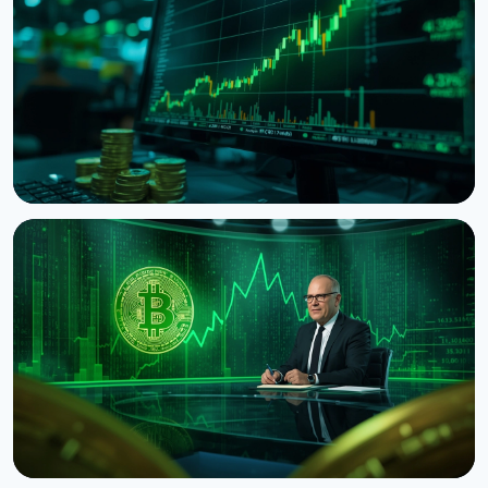
НОВОСТЬ
Bitcoin показывает death cross несмотря на
скачок до $65 300 на данных США
8 августа 2026 г.
5 мин чтения