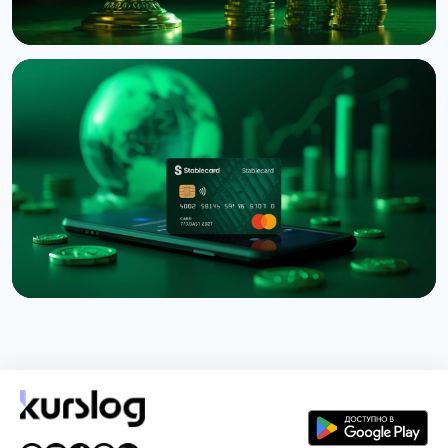
НОВОСТЬ
Binance подала в суд на RedotPay из-за
переманивания 470 000 пользователей
6 августа 2026 г.
4 мин чтения
НОВОСТЬ
Western Union запустил Stablecard для
переводов в долларовом стейблкоине
6 августа 2026 г.
5 мин чтения