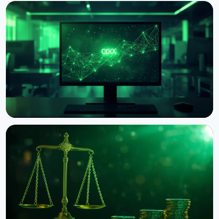
НОВОСТЬ
Circle запустил нативный USDC на блокчейне OKX
X Layer
8 августа 2026 г.
3 мин чтения