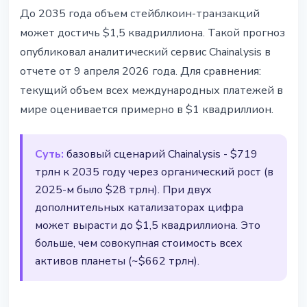
СТЕЙБЛКОИНЫ
До 2035 года объем стейблкоин-транзакций
Chainalysis прогнозирует $1,5
может достичь $1,5 квадриллиона. Такой прогноз
квадриллиона объемов
опубликовал аналитический сервис Chainalysis в
стейблкоинов к 2035 году
отчете от 9 апреля 2026 года. Для сравнения:
текущий объем всех международных платежей в
9 апреля 2026 г.
2 мин чтения
мире оценивается примерно в $1 квадриллион.
Наталия Дорофеева
Суть:
базовый сценарий Chainalysis - $719
трлн к 2035 году через органический рост (в
2025-м было $28 трлн). При двух
дополнительных катализаторах цифра
может вырасти до $1,5 квадриллиона. Это
больше, чем совокупная стоимость всех
активов планеты (~$662 трлн).