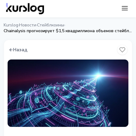
Kurslog
Новости
Стейблкоины
›
›
›
Chainalysis прогнозирует $1,5 квадриллиона объемов стейблкоинов к 2035 году
←
Назад