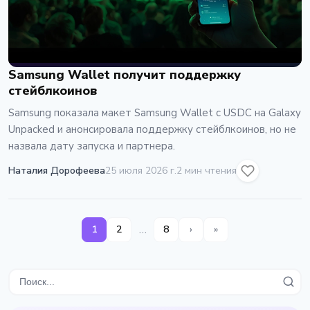
Samsung Wallet получит поддержку
стейблкоинов
Samsung показала макет Samsung Wallet с USDC на Galaxy
Unpacked и анонсировала поддержку стейблкоинов, но не
назвала дату запуска и партнера.
Наталия Дорофеева
25 июля 2026 г.
2 мин чтения
…
1
2
8
›
»