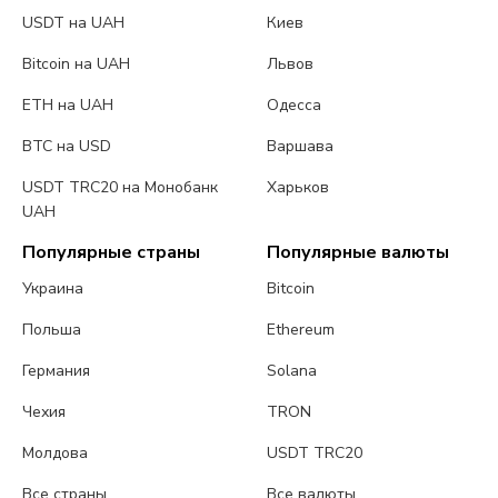
USDT на UAH
Киев
Bitcoin на UAH
Львов
ETH на UAH
Одесса
BTC на USD
Варшава
USDT TRC20 на Монобанк
Харьков
UAH
Популярные страны
Популярные валюты
Украина
Bitcoin
Польша
Ethereum
Германия
Solana
Чехия
TRON
Молдова
USDT TRC20
Все страны
Все валюты