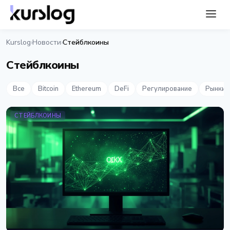
Kurslog
Новости
Стейблкоины
›
›
Стейблкоины
Все
Bitcoin
Ethereum
DeFi
Регулирование
Рынки
СТЕЙБЛКОИНЫ