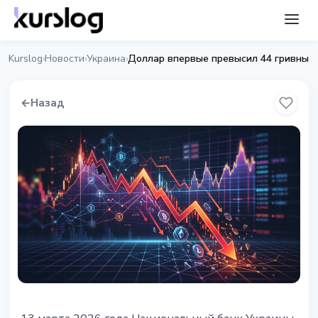
Kurslog
Новости
Украина
Доллар впервые превысил 44 гривны
›
›
›
←
Назад
УКРАИНА