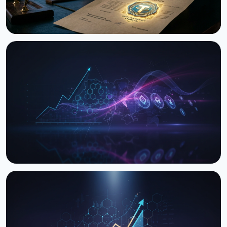
НОВОСТЬ
Украина впервые передала изъятую крипту в
управление ARMA: $8.3 млн USDT
29 июня 2026 г.
3 мин чтения
НОВОСТЬ
Закон о налогообложении криптовалют: Рада
готовит второе чтение
26 марта 2026 г.
3 мин чтения