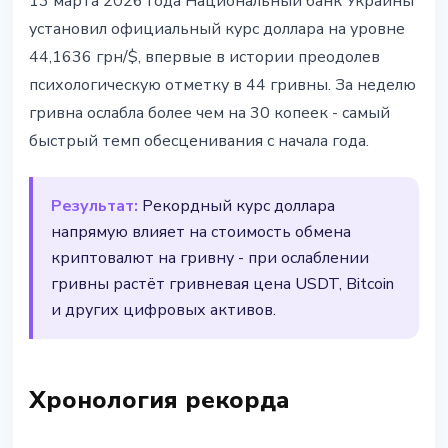
13 марта 2026 года Национальный банк Украины
Доллар впервые превысил 44
установил официальный курс доллара на уровне
гривны - исторический рекорд
44,1636 грн/$, впервые в истории преодолев
психологическую отметку в 44 гривны. За неделю
13 марта 2026 г.
2 мин чтения
гривна ослабла более чем на 30 копеек - самый
Наталия Дорофеева
быстрый темп обесценивания с начала года.
Результат:
Рекордный курс доллара
напрямую влияет на стоимость обмена
криптовалют на гривну - при ослаблении
гривны растёт гривневая цена USDT, Bitcoin
и других цифровых активов.
Хронология рекорда