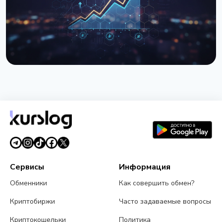
НОВОСТЬ
Гривна стабилизировалась ниже 44 грн/$ - НБУ
потратил рекордные $1,34 млрд
26 марта 2026 г.
3 мин чтения
Сервисы
Информация
Обменники
Как совершить обмен?
Криптобиржи
Часто задаваемые вопросы
Криптокошельки
Политика