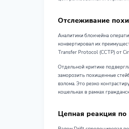
Отслеживание пох
Аналитики блокчейна операти
конвертировал их преимущест
Transfer Protocol (CCTP) от C
Отдельной критике подвергла
заморозить похищенные стейбл
взлома. Это резко контрастиру
кошельках в рамках гражданс
Цепная реакция по 
Взлом Drift спровоцировал во