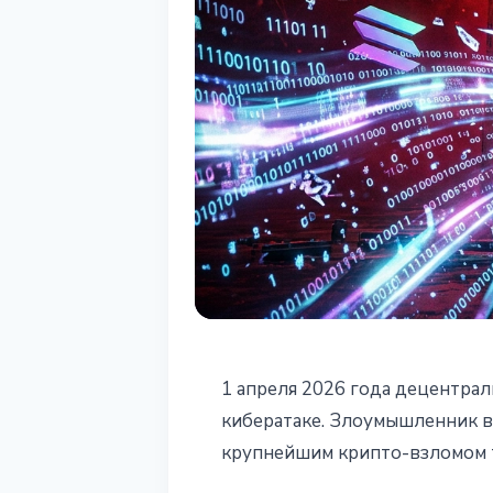
БЕЗОПАСНОСТЬ
1 апреля 2026 года децентрал
Drift Protocol
кибератаке. Злоумышленник в
крупнейшим крипто-взломом т
крупнейший кр