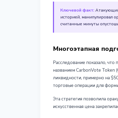
2 апреля 2026 г.
3 мин чтения
Ключевой факт:
Атакующий 
Наталия Дорофеева
историей, манипулировал о
считанные минуты опустоши
Многоэтапная подго
Расследование показало, что
названием CarbonVote Token 
ликвидности, примерно на $5
торговые операции для форми
Эта стратегия позволила орак
искусственная цена закрепила