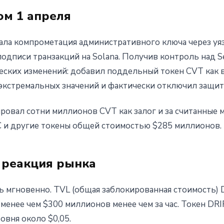
ом 1 апреля
ала компрометация административного ключа через уяз
одписи транзакций на Solana. Получив контроль над Se
ских изменений: добавил поддельный токен CVT как в
экстремальных значений и фактически отключил защит
овал сотни миллионов CVT как залог и за считанные 
TC и другие токены общей стоимостью $285 миллионов.
 реакция рынка
 мгновенно. TVL (общая заблокированная стоимость) D
енее чем $300 миллионов менее чем за час. Токен DR
овня около $0,05.