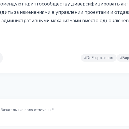
екомендуют криптосообществу диверсифицировать ак
едить за изменениями в управлении проектами и отда
g) административными механизмами вместо одноключев
#
DeFi протокол
#
Би
Обязательные поля отмечены *