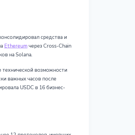
консолидировал средства и
на
Ethereum
через Cross-Chain
ов на Solana.
ие технической возможности
ски важных часов после
кировала USDC в 16 бизнес-
менее 12 протоколов, имевших