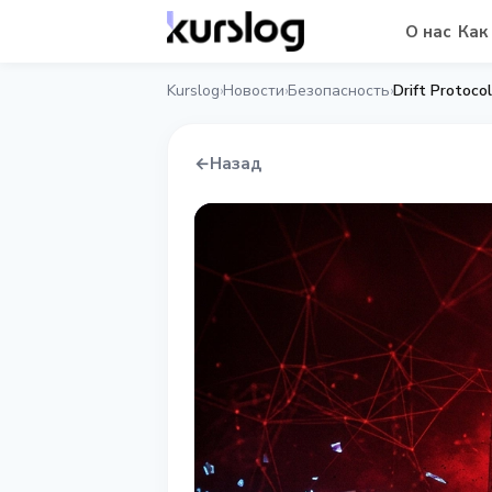
О нас
Как
Kurslog
Новости
Безопасность
Drift Protoc
›
›
›
←
Назад