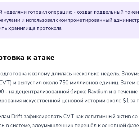
неделями готовил операцию - создал поддельный токен
ракулами и использовал скомпрометированный администр
ть хранилища протокола.
товка к атаке
 подготовка к взлому длилась несколько недель. Злоу
(CVT) и выпустил около 750 миллионов единиц. Затем 
00 - на децентрализованной бирже Raydium и в течени
рования искусственной ценовой истории около $1 за т
улам Drift зафиксировать CVT как легитимный актив со
сь в системе, злоумышленник перешёл к основной фазе 