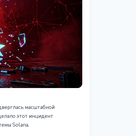
верглась масштабной
делало этот инцидент
емы Solana.