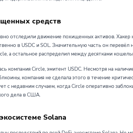
ищенных средств
вно отследили движение похищенных активов. Хакер 
венно в USDC и SOL. Значительную часть он перевёл 
ircle, а остальное распределил между десятками кошельк
сь компания Circle, эмитент USDC. Несмотря на налич
коины, компания не сделала этого в течение критиче
ет с недавним случаем, когда Circle оперативно забло
кого дела в США.
экосистеме Solana
лну последствий по всей DeFi-экосистеме Solana. Не 