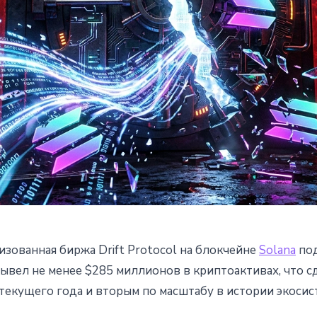
изованная биржа Drift Protocol на блокчейне
Solana
под
 взломали на $285 млн -
ывел не менее $285 миллионов в криптоактивах, что с
екущего года и вторым по масштабу в истории экосист
ипто-взлом 2026 года