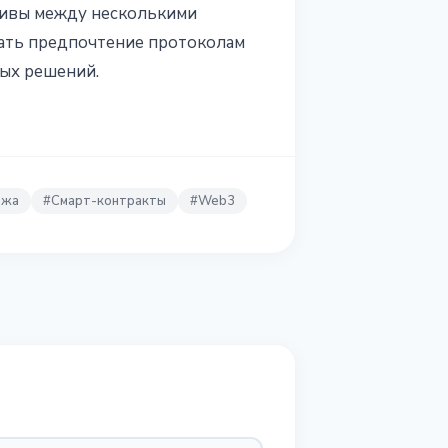
тивы между несколькими
вать предпочтение протоколам
ых решений.
ржа
#
Смарт-контракты
#
Web3