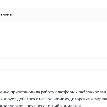
 взлома
ленно приостановила работу платформы, заблокировав
инирует действия с несколькими аудиторскими фирмам
для сдерживания последствий инцидента.