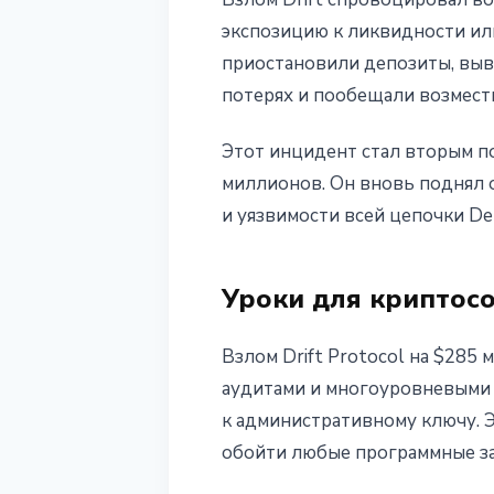
экспозицию к ликвидности или
приостановили депозиты, выв
потерях и пообещали возмест
Этот инцидент стал вторым по
миллионов. Он вновь поднял 
и уязвимости всей цепочки De
Уроки для криптос
Взлом Drift Protocol на $285
аудитами и многоуровневыми 
к административному ключу. Э
обойти любые программные з