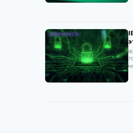
I
БЕЗОПАСНОСТЬ
э
I
70
кр