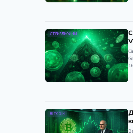
C
СТЕЙБЛКОИНЫ
V
Ci
бл
16
Д
BITCOIN
к
В