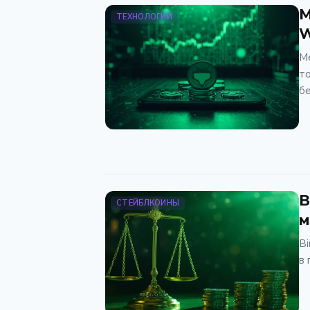
M
ТЕХНОЛОГИИ
W
Me
то
бе
B
СТЕЙБЛКОИНЫ
м
Bi
в 