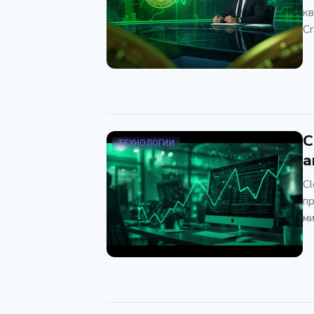
кв
Cr
C
ТЕХНОЛОГИИ
а
Cl
пр
ми