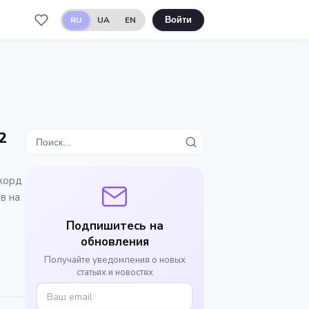
RU
UA
EN
Войти
2
екорд
в на
Подпишитесь на
обновления
Получайте уведомления о новых
статьях и новостях