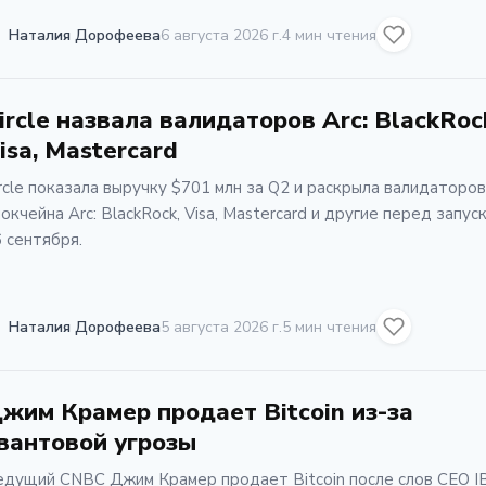
Наталия Дорофеева
6 августа 2026 г.
4 мин чтения
ircle назвала валидаторов Arc: BlackRoc
isa, Mastercard
rcle показала выручку $701 млн за Q2 и раскрыла валидаторов
окчейна Arc: BlackRock, Visa, Mastercard и другие перед запус
 сентября.
Наталия Дорофеева
5 августа 2026 г.
5 мин чтения
жим Крамер продает Bitcoin из-за
вантовой угрозы
едущий CNBC Джим Крамер продает Bitcoin после слов CEO I