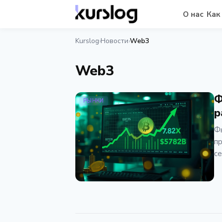
О нас
Как
Kurslog
Новости
Web3
›
›
Web3
Ф
РЫНКИ
р
Фь
пр
се