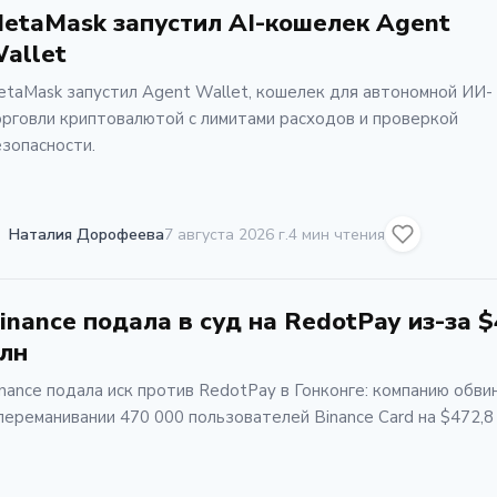
etaMask запустил AI-кошелек Agent
allet
taMask запустил Agent Wallet, кошелек для автономной ИИ-
рговли криптовалютой с лимитами расходов и проверкой
зопасности.
Наталия Дорофеева
7 августа 2026 г.
4 мин чтения
inance подала в суд на RedotPay из-за 
лн
nance подала иск против RedotPay в Гонконге: компанию обв
переманивании 470 000 пользователей Binance Card на $472,8 