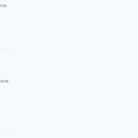
rse
базе