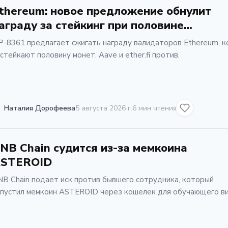
thereum: новое предложение обнулит
аграду за стейкинг при половине
редложения
P-8361 предлагает сжигать награду валидаторов Ethereum, к
стейкают половину монет. Aave и ether.fi против.
Наталия Дорофеева
5 августа 2026 г.
6 мин чтения
NB Chain судится из-за мемкоина
STEROID
B Chain подает иск против бывшего сотрудника, который
апустил мемкоин ASTEROID через кошелек для обучающего в