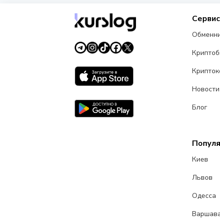
Серви
Обменн
Крипто
Крипток
Новости
Блог
Попул
Киев
Львов
Одесса
Варшав