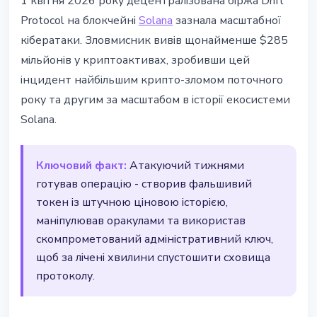
1 квітня 2026 року децентралізована біржа Drift
Drift Protocol зламали на $285
Protocol на блокчейні
Solana
зазнала масштабної
млн - найбільший хак 2026 року
кібератаки. Зловмисник вивів щонайменше $285
мільйонів у криптоактивах, зробивши цей
2 квітня 2026 р.
3 хв читання
інцидент найбільшим крипто-зломом поточного
Наталія Дорофєєва
року та другим за масштабом в історії екосистеми
Solana.
Ключовий факт:
Атакуючий тижнями
готував операцію - створив фальшивий
токен із штучною ціновою історією,
маніпулював оракулами та використав
скомпрометований адміністративний ключ,
щоб за лічені хвилини спустошити сховища
протоколу.