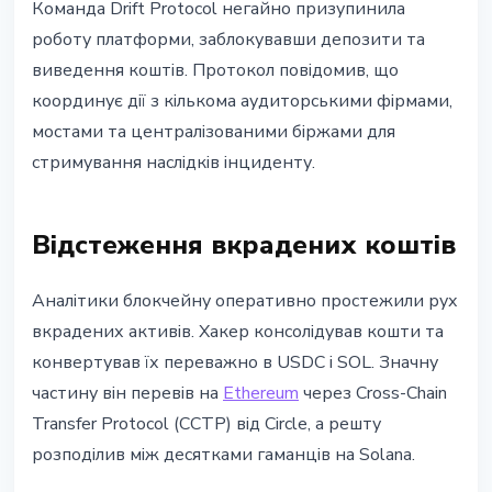
Команда Drift Protocol негайно призупинила
роботу платформи, заблокувавши депозити та
виведення коштів. Протокол повідомив, що
координує дії з кількома аудиторськими фірмами,
мостами та централізованими біржами для
стримування наслідків інциденту.
Відстеження вкрадених коштів
Аналітики блокчейну оперативно простежили рух
вкрадених активів. Хакер консолідував кошти та
конвертував їх переважно в USDC і SOL. Значну
частину він перевів на
Ethereum
через Cross-Chain
Transfer Protocol (CCTP) від Circle, а решту
розподілив між десятками гаманців на Solana.