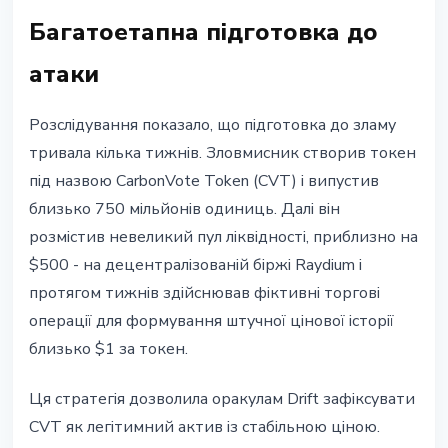
Багатоетапна підготовка до
атаки
Розслідування показало, що підготовка до зламу
тривала кілька тижнів. Зловмисник створив токен
під назвою CarbonVote Token (CVT) і випустив
близько 750 мільйонів одиниць. Далі він
розмістив невеликий пул ліквідності, приблизно на
$500 - на децентралізованій біржі Raydium і
протягом тижнів здійснював фіктивні торгові
операції для формування штучної цінової історії
близько $1 за токен.
Ця стратегія дозволила оракулам Drift зафіксувати
CVT як легітимний актив із стабільною ціною.