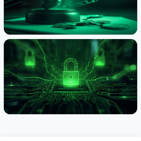
НОВИНА
BNB Chain судиться через мемкоін ASTEROID
2 серпня 2026 р.
4 хв читання
НОВИНА
IBM заявила про квантову перевагу: що це
означає для Bitcoin