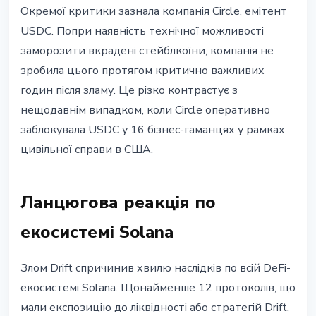
Окремої критики зазнала компанія Circle, емітент
USDC. Попри наявність технічної можливості
заморозити вкрадені стейблкоїни, компанія не
зробила цього протягом критично важливих
годин після зламу. Це різко контрастує з
нещодавнім випадком, коли Circle оперативно
заблокувала USDC у 16 бізнес-гаманцях у рамках
цивільної справи в США.
Ланцюгова реакція по
екосистемі Solana
Злом Drift спричинив хвилю наслідків по всій DeFi-
екосистемі Solana. Щонайменше 12 протоколів, що
мали експозицію до ліквідності або стратегій Drift,