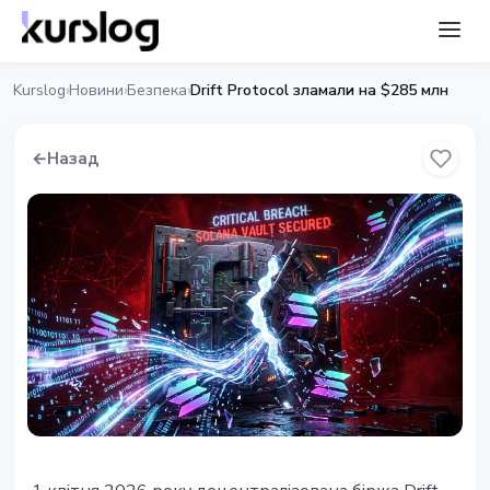
Kurslog
Новини
Безпека
Drift Protocol зламали на $285 млн
›
›
›
←
Назад
БЕЗПЕКА