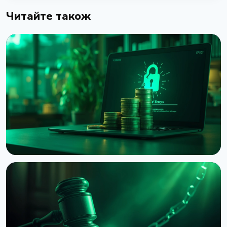
Читайте також
НОВИНА
Злом Coldcard сягнув $114 мільйонів: четверта
хвиля атаки і попередження CZ
3 серпня 2026 р.
5 хв читання