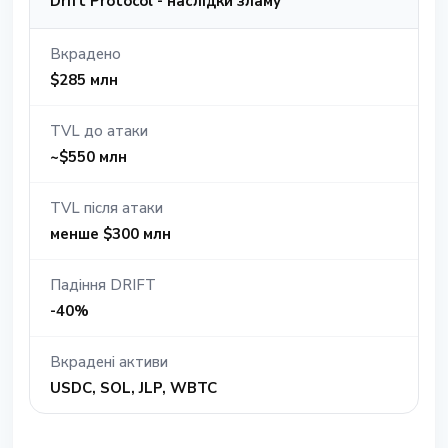
Drift Protocol - наслідки зламу
Вкрадено
$285 млн
TVL до атаки
~$550 млн
TVL після атаки
менше $300 млн
Падіння DRIFT
-40%
Вкрадені активи
USDC, SOL, JLP, WBTC