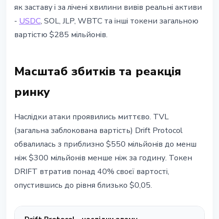
як заставу і за лічені хвилини вивів реальні активи
-
USDC
, SOL, JLP, WBTC та інші токени загальною
вартістю $285 мільйонів.
Масштаб збитків та реакція
ринку
Наслідки атаки проявились миттєво. TVL
(загальна заблокована вартість) Drift Protocol
обвалилась з приблизно $550 мільйонів до менш
ніж $300 мільйонів менше ніж за годину. Токен
DRIFT втратив понад 40% своєї вартості,
опустившись до рівня близько $0,05.