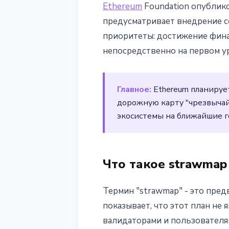
Ethereum
Foundation опублико
Ethereum Foun
предусматривает внедрение с
приоритеты: достижение финал
карту с 7 хар
непосредственно на первом ур
26 февраля 2026 г.
2 мин чтения
Наталия Дорофеева
Главное:
Ethereum планирует
дорожную карту "чрезвычай
экосистемы на ближайшие г
Что такое strawmap
Термин "strawmap" - это пре
показывает, что этот план не
валидаторами и пользователя