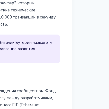
trawmap", который
ю
ёткие технические
10 000 транзакций в секунду
сть.
Виталик Бутерин назвал эту
равление развития
суждения сообществом. Фонд
логу между разработчиками,
оцесс EIP (Ethereum