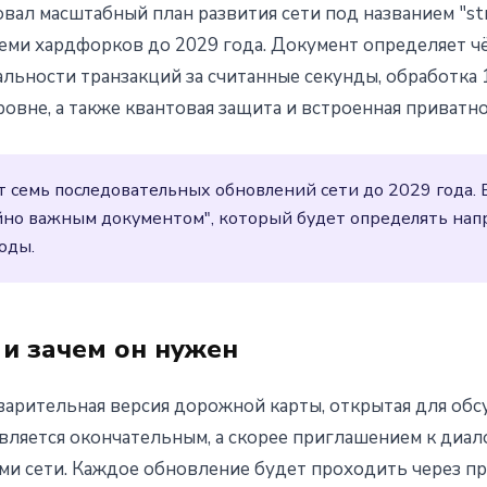
вал масштабный план развития сети под названием "s
dation представил дорожну
еми хардфорков до 2029 года. Документ определяет ч
ьности транзакций за считанные секунды, обработка 
дфорками до 2029
овне, а также квантовая защита и встроенная приватно
 семь последовательных обновлений сети до 2029 года. 
но важным документом", который будет определять нап
оды.
 и зачем он нужен
дварительная версия дорожной карты, открытая для об
 является окончательным, а скорее приглашением к диа
ми сети. Каждое обновление будет проходить через пр