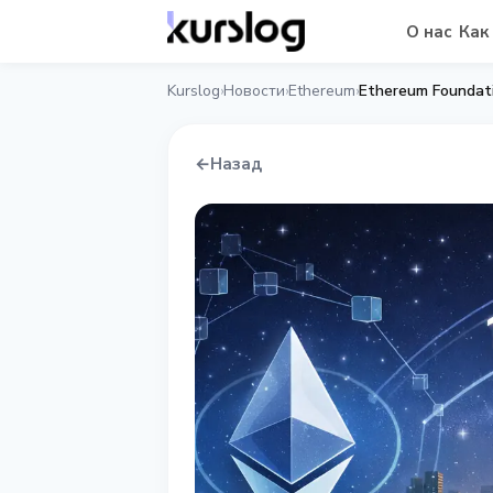
О нас
Как
Kurslog
Новости
Ethereum
Ethereum Foundat
›
›
›
←
Назад