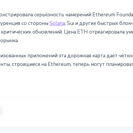
нстрировала серьёзность намерений Ethereum Founda
куренция со стороны
Solana
, Sui и других быстрых бло
 критических обновлений. Цена ETH отреагировала уме
орынка.
изованных приложений эта дорожная карта даёт чётко
ты, строящиеся на Ethereum, теперь могут планироват