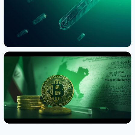
Сенате
3 августа 2026 г.
5 мин чтения
НОВОСТЬ
SEC приостановила опционы Nasdaq на биткоин
из-за иска CME
3 августа 2026 г.
4 мин чтения
НОВОСТЬ