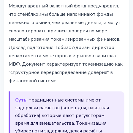
РЕГУЛИРОВАНИЕ
Международный валютный фонд предупредил,
МВФ: стейблкоины и
что стейблкоины больше напоминают фонды
токенизация могут усилить
денежного рынка, чем реальные деньги, и могут
финансовые кризисы
спровоцировать кризисы доверия по мере
масштабирования токенизированных финансов.
6 апреля 2026 г.
3 мин чтения
Доклад подготовил Тобиас Адриан, директор
Наталия Дорофеева
департамента монетарных и рынков капитала
МВФ. Документ характеризует токенизацию как
"структурное перераспределение доверия" в
финансовой системе.
Суть:
традиционные системы имеют
задержки расчётов (конец дня, пакетная
обработка) которые дают регуляторам
время для вмешательства. Токенизация
убирает эти задержки, делая расчёты