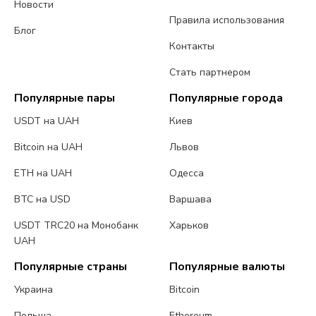
Новости
Правила использования
Блог
Контакты
Стать партнером
Популярные пары
Популярные города
USDT на UAH
Киев
Bitcoin на UAH
Львов
ETH на UAH
Одесса
BTC на USD
Варшава
USDT TRC20 на Монобанк
Харьков
UAH
Популярные страны
Популярные валюты
Украина
Bitcoin
Польша
Ethereum