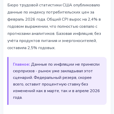
BITCOIN
Бюро трудовой статистики США опубликовало
Инфляция в США осталась на
данные по индексу потребительских цен за
уровне 2,4% - ФРС сохранит
февраль 2026 года. Общий CPI вырос на 2,4% в
ставку
годовом выражении, что полностью совпало с
прогнозами аналитиков. Базовая инфляция, без
11 марта 2026 г.
2 мин чтения
учёта продуктов питания и энергоносителей,
Наталия Дорофеева
составила 2,5% годовых.
Главное:
Данные по инфляции не принесли
сюрпризов - рынок уже закладывал этот
сценарий. Федеральный резерв, скорее
всего, оставит процентную ставку без
изменений как в марте, так и в апреле 2026
года.