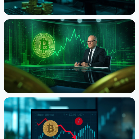
НОВОСТЬ
Bitcoin показывает death cross несмотря на
скачок до $65 300 на данных США
8 августа 2026 г.
5 мин чтения
НОВОСТЬ
Ведущий CNBC Джим Крамер продает Bitcoin из-
за квантовой угрозы от IBM
5 августа 2026 г.
4 мин чтения