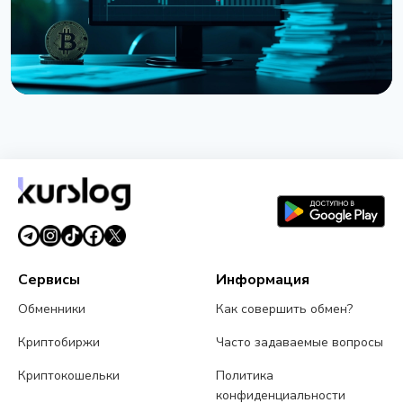
НОВОСТЬ
Strategy получила убыток $8,22 млрд во втором
квартале из-за падения Bitcoin
31 июля 2026 г.
5 мин чтения
Сервисы
Информация
Обменники
Как совершить обмен?
Криптобиржи
Часто задаваемые вопросы
Криптокошельки
Политика
конфиденциальности