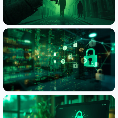
НОВОСТЬ
Нападения на владельцев криптовалюты:
Chainalysis насчитала $30 млн убытков за
полгода
6 августа 2026 г.
4 мин чтения
НОВОСТЬ
Bitcoin Red Team: ИИ нашёл 4962 уязвимости в
Bitcoin-проектах за 30 часов