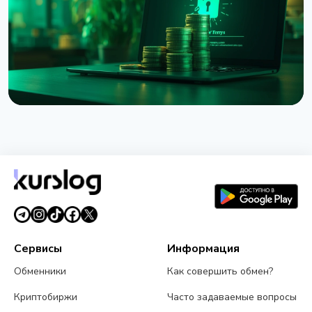
6 августа 2026 г.
5 мин чтения
НОВОСТЬ
Взлом Coldcard достиг $114 миллионов:
четвёртая волна атаки и предупреждение CZ
3 августа 2026 г.
5 мин чтения
Сервисы
Информация
Обменники
Как совершить обмен?
Криптобиржи
Часто задаваемые вопросы