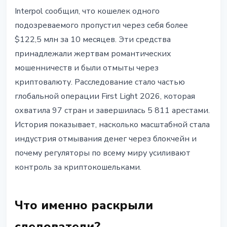
БЕЗОПАСНОСТЬ
Interpol сообщил, что кошелек одного
Interpol раскрыл $122 млн
подозреваемого пропустил через себя более
крипто-кошелек, связанный с
$122,5 млн за 10 месяцев. Эти средства
романтическим мошенничеством
принадлежали жертвам романтических
мошенничеств и были отмыты через
9 июля 2026 г.
3 мин чтения
криптовалюту. Расследование стало частью
Наталия Дорофеева
глобальной операции First Light 2026, которая
охватила 97 стран и завершилась 5 811 арестами.
История показывает, насколько масштабной стала
индустрия отмывания денег через блокчейн и
почему регуляторы по всему миру усиливают
контроль за криптокошельками.
Что именно раскрыли
следователи?