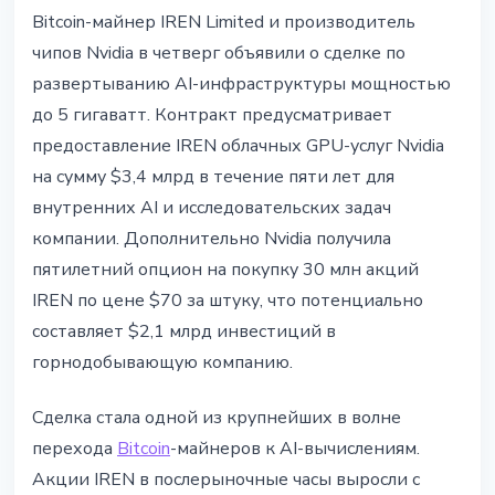
МАЙНИНГ
Bitcoin-майнер IREN Limited и производитель
IREN и Nvidia заключили сделку
чипов Nvidia в четверг объявили о сделке по
на $3,4 млрд: 5 гигаватт AI-
развертыванию AI-инфраструктуры мощностью
инфраструктуры
до 5 гигаватт. Контракт предусматривает
предоставление IREN облачных GPU-услуг Nvidia
9 мая 2026 г.
4 мин чтения
на сумму $3,4 млрд в течение пяти лет для
Наталия Дорофеева
внутренних AI и исследовательских задач
компании. Дополнительно Nvidia получила
пятилетний опцион на покупку 30 млн акций
IREN по цене $70 за штуку, что потенциально
составляет $2,1 млрд инвестиций в
горнодобывающую компанию.
Сделка стала одной из крупнейших в волне
перехода
Bitcoin
-майнеров к AI-вычислениям.
Акции IREN в послерыночные часы выросли с