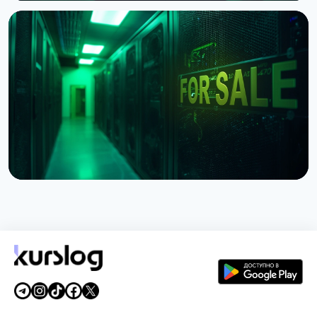
НОВОСТЬ
Хедж-фонд Ашенбреннера продал акции
майнеров на $1 млрд, IREN взлетел на 27%
30 июля 2026 г.
4 мин чтения
НОВОСТЬ
Poolin подал на банкротство по разделу 11: что
будет с майнинг-пулом
24 июля 2026 г.
4 мин чтения