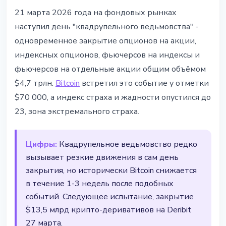
РЫНКИ
21 марта 2026 года на фондовых рынках
"Квадрупельное ведьмовство" -
наступил день "квадрупельного ведьмовства" -
$4,7 трлн деривативов давят на
одновременное закрытие опционов на акции,
Bitcoin
индексных опционов, фьючерсов на индексы и
фьючерсов на отдельные акции общим объёмом
21 марта 2026 г.
3 мин чтения
$4,7 трлн.
Bitcoin
встретил это событие у отметки
Наталия Дорофеева
$70 000, а индекс страха и жадности опустился до
23, зона экстремального страха.
Цифры:
Квадрупельное ведьмовство редко
вызывает резкие движения в сам день
закрытия, но исторически Bitcoin снижается
в течение 1-3 недель после подобных
событий. Следующее испытание, закрытие
$13,5 млрд крипто-деривативов на Deribit
27 марта.