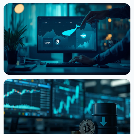
НОВОСТЬ
Киты наращивают BTC, ETH и XRP: CryptoQuant
видит финал медвежьего рынка
6 августа 2026 г.
3 мин чтения