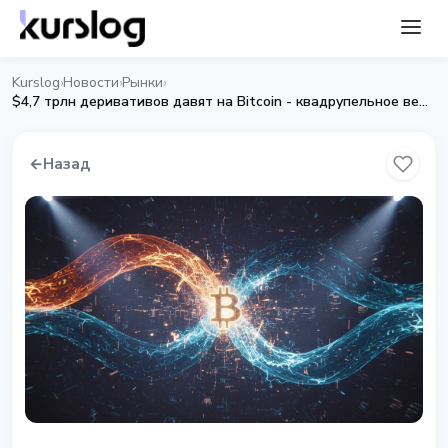
Kurslog
Новости
Рынки
›
›
›
$4,7 трлн деривативов давят на Bitcoin - квадрупельное ведьмовство
←
Назад