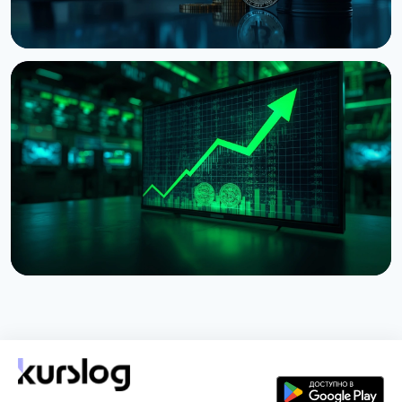
НОВОСТЬ
Bitcoin застрял на $64 000 несмотря на рекорды
фондового рынка
5 августа 2026 г.
4 мин чтения
НОВОСТЬ
Токенизированные акции выросли на 288% за
июль из-за одного токена Binance
2 августа 2026 г.
5 мин чтения