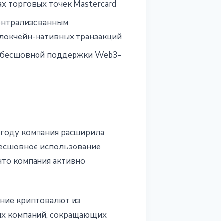
х торговых точек Mastercard
ентрализованным
блокчейн-нативных транзакций
я бесшовной поддержки Web3-
 году компания расширила
бесшовное использование
что компания активно
ение криптовалют из
гих компаний, сокращающих