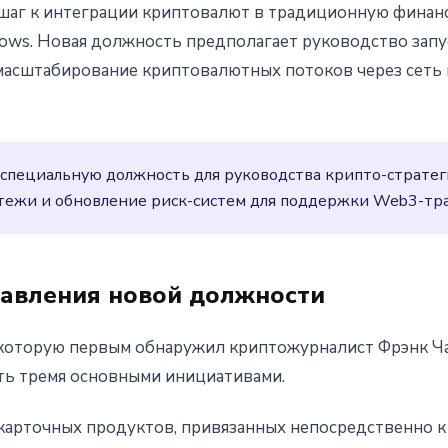
 шаг к интеграции криптовалют в традиционную финан
нимает директора по крипто-
Flows. Новая должность предполагает руководство запу
масштабирование криптовалютных потоков через сеть
тейблкоинов и DeFi
 специальную должность для руководства крипто-стратег
атежи и обновление риск-систем для поддержки Web3-тр
авления новой должности
которую первым обнаружил криптожурналист Фрэнк Чап
ть тремя основными инициативами.
карточных продуктов, привязанных непосредственно к