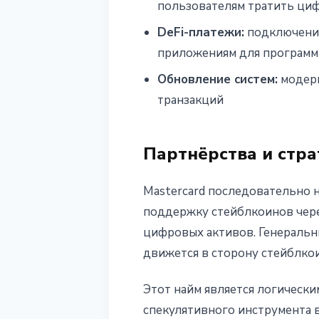
пользователям тратить циф
DeFi-платежи:
подключение
приложениям для программ
Обновление систем:
модерн
транзакций
Партнёрства и стра
Mastercard последовательно 
поддержку стейблкоинов через
цифровых активов. Генеральны
движется в сторону стейблко
Этот найм является логическ
спекулятивного инструмента 