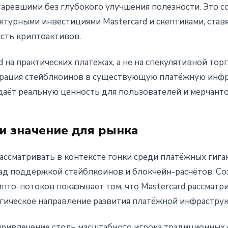
таревшими без глубокого улучшения полезности. Это с
турными инвестициями Mastercard и скептиками, ста
сть криптоактивов.
d на практических платежах, а не на спекулятивной тор
грация стейблкоинов в существующую платёжную инфр
даёт реальную ценность для пользователей и мерчанто
 и значение для рынка
ассматривать в контексте гонки среди платёжных гига
 над поддержкой стейблкоинов и блокчейн-расчётов. С
пто-потоков показывает том, что Mastercard рассматр
егическое направление развития платёжной инфрастру
привлечение столь масштабного игрока традиционных