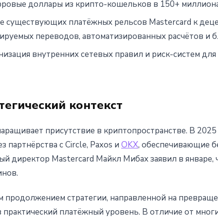
ровые доллары из крипто-кошельков в 150+ миллиона
 существующих платёжных рельсов Mastercard к дец
ируемых переводов, автоматизированных расчётов и 
изация внутренних сетевых правил и риск-систем дл
тегический контекст
наращивает присутствие в криптопространстве. В 2025
 партнёрства с Circle, Paxos и
OKX
, обеспечивающие 
й директор Mastercard Майкл Мибах заявил в январе, 
инов.
им продолжением стратегии, направленной на превращ
в практический платёжный уровень. В отличие от мно