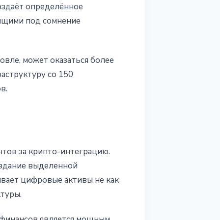
оздаёт определённое
вящими под сомнение
говле, может оказаться более
аструктуру со 150
в.
нтов за крипто-интеграцию.
оздание выделенной
ивает цифровые активы не как
ктуры.
 финансов является мощным