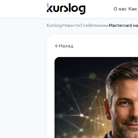
О нас
Как
Kurslog
Новости
Стейблкоины
Mastercard н
›
›
›
←
Назад