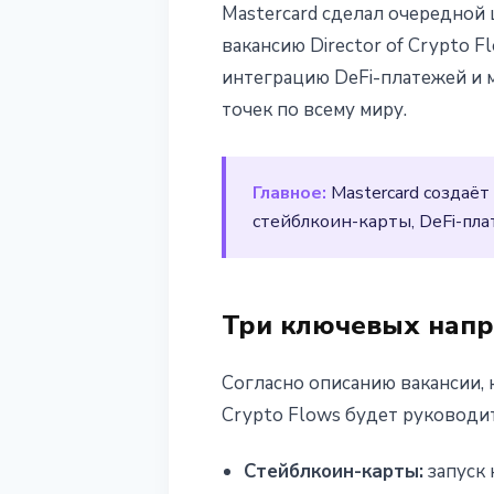
Mastercard сделал очередной
Mastercard на
вакансию Director of Crypto 
интеграцию DeFi-платежей и 
потокам для с
точек по всему миру.
25 февраля 2026 г.
2 мин чтения
Наталия Дорофеева
Главное:
Mastercard создаёт
стейблкоин-карты, DeFi-пл
Три ключевых напр
Согласно описанию вакансии, 
Crypto Flows будет руководи
Стейблкоин-карты:
запуск 